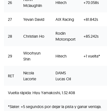
26
Hitech
+70.058s
Mclaughlin
27
Yevan David
AIX Racing
+81.842s
Rodin
28
Christian Ho
+85.242s
Motorsport
Woohyun
29
Hitech
+1 vuelta*
Shin
Nicola
DAMS
RET
Lacorte
Lucas Oil
Vuelta rápida: Hiyu Yamakoshi, 1:32.408
*Slater: +5 segundos por dejar la pista y ganar ventaja.