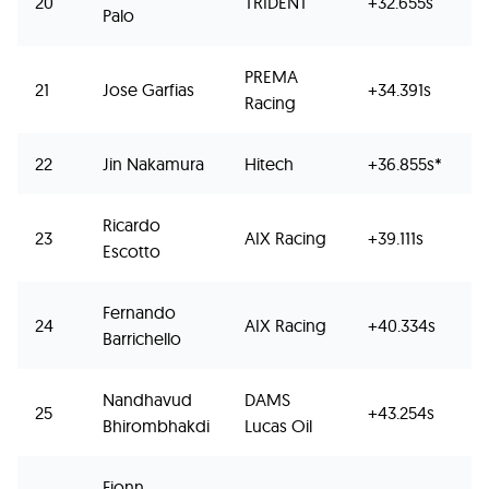
20
TRIDENT
+32.655s
Palo
PREMA
21
Jose Garfias
+34.391s
Racing
22
Jin Nakamura
Hitech
+36.855s*
Ricardo
23
AIX Racing
+39.111s
Escotto
Fernando
24
AIX Racing
+40.334s
Barrichello
Nandhavud
DAMS
25
+43.254s
Bhirombhakdi
Lucas Oil
Fionn