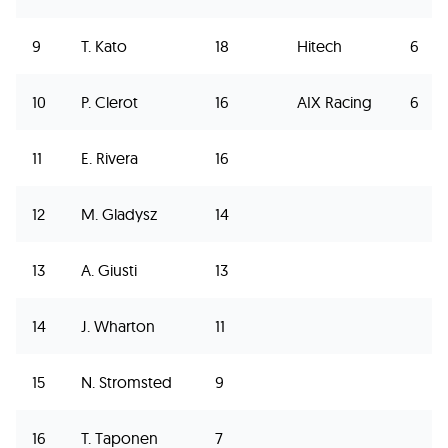
9
T. Kato
18
Hitech
6
10
P. Clerot
16
AIX Racing
6
11
E. Rivera
16
12
M. Gladysz
14
13
A. Giusti
13
14
J. Wharton
11
15
N. Stromsted
9
16
T. Taponen
7