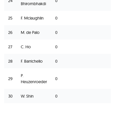
24
0
Bhirombhakdi
25
F. Mclaughlin
0
26
M. de Palo
0
27
C. Ho
0
28
F. Barrichello
0
P.
29
0
Heuzenroeder
30
W. Shin
0
31
Y. David
0