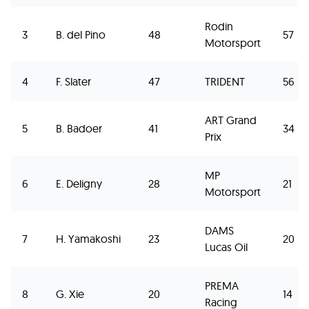
Rodin
3
B. del Pino
48
57
Motorsport
4
F. Slater
47
TRIDENT
56
ART Grand
5
B. Badoer
41
34
Prix
MP
6
E. Deligny
28
21
Motorsport
DAMS
7
H. Yamakoshi
23
20
Lucas Oil
PREMA
8
G. Xie
20
14
Racing