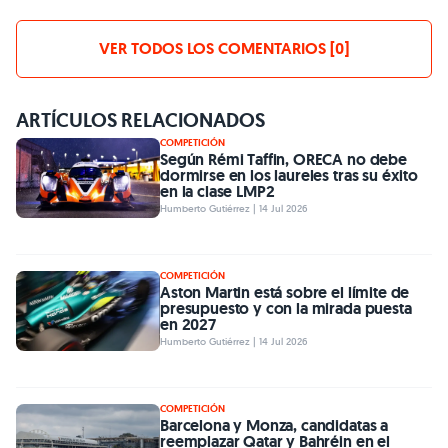
VER TODOS LOS COMENTARIOS [0]
ARTÍCULOS RELACIONADOS
COMPETICIÓN
Según Rémi Taffin, ORECA no debe
dormirse en los laureles tras su éxito
en la clase LMP2
Humberto Gutiérrez | 14 Jul 2026
COMPETICIÓN
Aston Martin está sobre el límite de
presupuesto y con la mirada puesta
en 2027
Humberto Gutiérrez | 14 Jul 2026
COMPETICIÓN
Barcelona y Monza, candidatas a
reemplazar Qatar y Bahréin en el