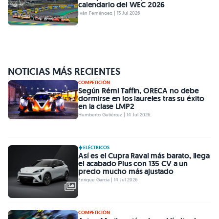
calendario del WEC 2026
Iván Fernández | 13 Jul 2026
NOTICIAS MÁS RECIENTES
COMPETICIÓN
Según Rémi Taffin, ORECA no debe
dormirse en los laureles tras su éxito
en la clase LMP2
Humberto Gutiérrez | 14 Jul 2026
ELÉCTRICOS
Así es el Cupra Raval más barato, llega
el acabado Plus con 135 CV a un
precio mucho más ajustado
Enrique García | 14 Jul 2026
COMPETICIÓN