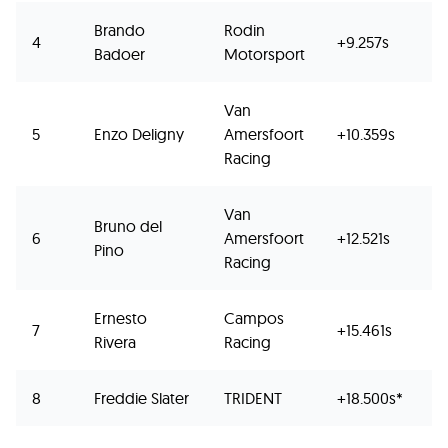
Brando
Rodin
4
+9.257s
1
Badoer
Motorsport
Van
5
Enzo Deligny
Amersfoort
+10.359s
1
Racing
Van
Bruno del
6
Amersfoort
+12.521s
8
Pino
Racing
Ernesto
Campos
7
+15.461s
6
Rivera
Racing
8
Freddie Slater
TRIDENT
+18.500s*
4