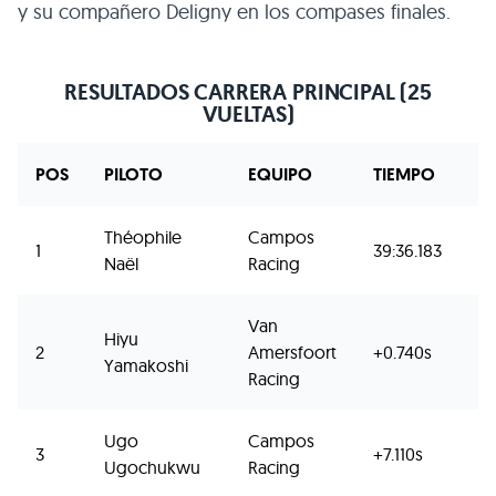
y su compañero Deligny en los compases finales.
RESULTADOS CARRERA PRINCIPAL (25
VUELTAS)
POS
PILOTO
EQUIPO
TIEMPO
P
Théophile
Campos
1
39:36.183
2
Naël
Racing
Van
Hiyu
2
Amersfoort
+0.740s
1
Yamakoshi
Racing
Ugo
Campos
3
+7.110s
1
Ugochukwu
Racing