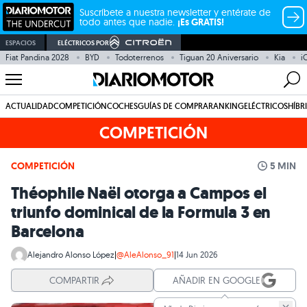
Suscríbete a nuestra newsletter y entérate de
todo antes que nadie.
¡Es GRATIS!
ESPACIOS
ELÉCTRICOS POR
Fiat Pandina 2028
BYD
Todoterrenos
Tiguan 20 Aniversario
Kia
i
ACTUALIDAD
COMPETICIÓN
COCHES
GUÍAS DE COMPRA
RANKING
ELÉCTRICOS
HÍBR
COMPETICIÓN
COMPETICIÓN
5 MIN
Théophile Naël otorga a Campos el
triunfo dominical de la Formula 3 en
Barcelona
Alejandro Alonso López
|
@AleAlonso_91
|
14 Jun 2026
COMPARTIR
AÑADIR EN GOOGLE