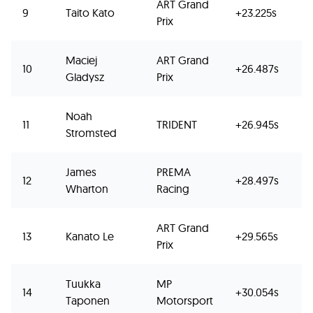
ART Grand
9
Taito Kato
+23.225s
2
Prix
Maciej
ART Grand
10
+26.487s
1
Gladysz
Prix
Noah
11
TRIDENT
+26.945s
Stromsted
James
PREMA
12
+28.497s
Wharton
Racing
ART Grand
13
Kanato Le
+29.565s
Prix
Tuukka
MP
14
+30.054s
Taponen
Motorsport