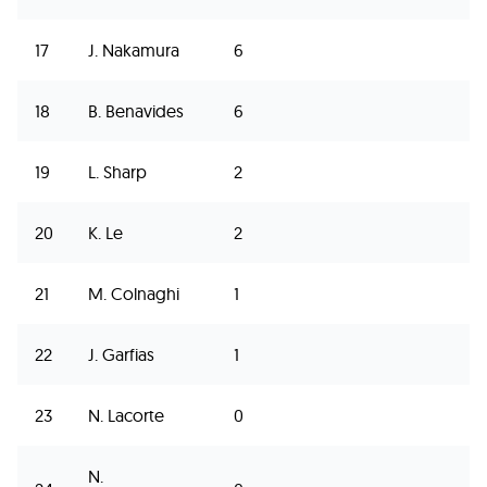
17
J. Nakamura
6
18
B. Benavides
6
19
L. Sharp
2
20
K. Le
2
21
M. Colnaghi
1
22
J. Garfias
1
23
N. Lacorte
0
N.