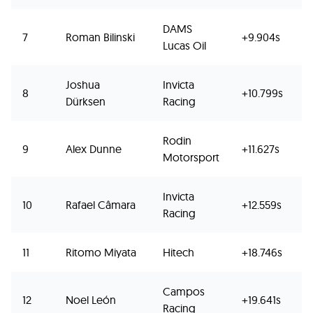
DAMS
7
Roman Bilinski
+9.904s
Lucas Oil
Joshua
Invicta
8
+10.799s
Dürksen
Racing
Rodin
9
Alex Dunne
+11.627s
Motorsport
Invicta
10
Rafael Câmara
+12.559s
Racing
11
Ritomo Miyata
Hitech
+18.746s
Campos
12
Noel León
+19.641s
Racing