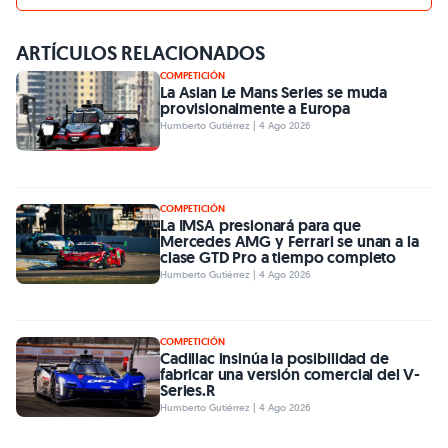
ARTÍCULOS RELACIONADOS
COMPETICIÓN
La Asian Le Mans Series se muda
provisionalmente a Europa
Humberto Gutiérrez | 4 Ago 2026
COMPETICIÓN
La IMSA presionará para que
Mercedes AMG y Ferrari se unan a la
clase GTD Pro a tiempo completo
Humberto Gutiérrez | 4 Ago 2026
COMPETICIÓN
Cadillac insinúa la posibilidad de
fabricar una versión comercial del V-
Series.R
Humberto Gutiérrez | 4 Ago 2026