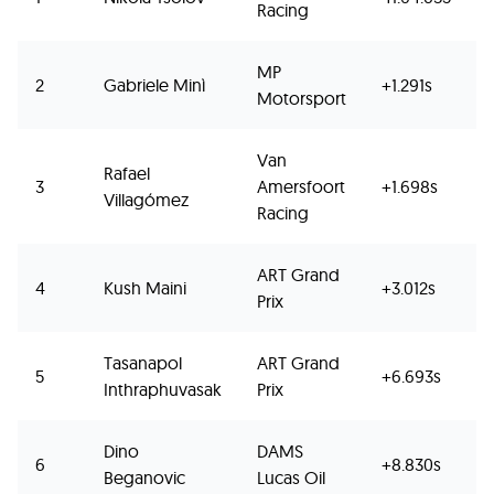
Racing
MP
2
Gabriele Minì
+1.291s
Motorsport
Van
Rafael
3
Amersfoort
+1.698s
Villagómez
Racing
ART Grand
4
Kush Maini
+3.012s
Prix
Tasanapol
ART Grand
5
+6.693s
Inthraphuvasak
Prix
Dino
DAMS
6
+8.830s
Beganovic
Lucas Oil