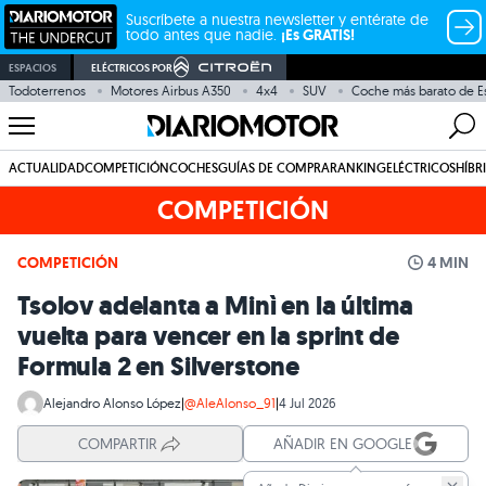
Suscríbete a nuestra newsletter y entérate de
todo antes que nadie.
¡Es GRATIS!
ESPACIOS
ELÉCTRICOS POR
Todoterrenos
Motores Airbus A350
4x4
SUV
Coche más barato de E
ACTUALIDAD
COMPETICIÓN
COCHES
GUÍAS DE COMPRA
RANKING
ELÉCTRICOS
HÍBR
COMPETICIÓN
COMPETICIÓN
4 MIN
Tsolov adelanta a Minì en la última
vuelta para vencer en la sprint de
Formula 2 en Silverstone
Alejandro Alonso López
|
@AleAlonso_91
|
4 Jul 2026
COMPARTIR
AÑADIR EN GOOGLE