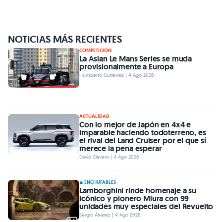
NOTICIAS MÁS RECIENTES
COMPETICIÓN
La Asian Le Mans Series se muda
provisionalmente a Europa
Humberto Gutiérrez | 4 Ago 2026
ACTUALIDAD
Con lo mejor de Japón en 4x4 e
imparable haciendo todoterreno, es
el rival del Land Cruiser por el que sí
merece la pena esperar
David Clavero | 4 Ago 2026
ENCHUFABLES
Lamborghini rinde homenaje a su
icónico y pionero Miura con 99
unidades muy especiales del Revuelto
Sergio Álvarez | 4 Ago 2026