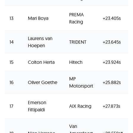
PREMA
13
Mari Boya
+23.405s
Racing
Laurens van
14
TRIDENT
+23.645s
Hoepen
15
Colton Herta
Hitech
+23.924s
MP
16
Oliver Goethe
+25.882s
Motorsport
Emerson
17
AIX Racing
+27.873s
Fittipaldi
Van