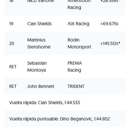
18
Nico Varrone
Amersfoort
+28.559s*
Racing
19
Cian Shields
AIX Racing
+69.675s
Martinius
Rodin
20
+145.512s*
Stenshorne
Motorsport
Sebastian
PREMA
RET
Montoya
Racing
RET
John Bennett
TRIDENT
Vuelta rápida: Cian Shields, 1:44.533
Vuelta rápida puntuable: Dino Beganovic, 1:44.852