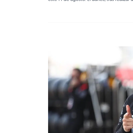
julio, convenció a Bobby Rahal, quien e
forma, Lundgaard, actual piloto de Fórmu