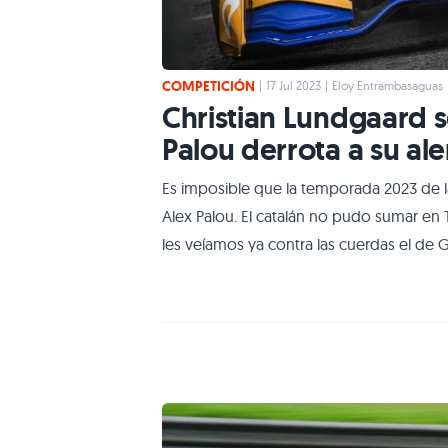
COMPETICIÓN
|
17 Jul 2023
|
Eloy Entrambasaguas
Christian Lundgaard s
Palou derrota a su al
Es imposible que la temporada 2023 de la
Alex Palou. El catalán no pudo sumar en
les veíamos ya contra las cuerdas el de
con un alerón prácticamente descolgado 
Lundgaard. El danés alcanzó así su primer