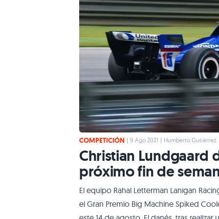
COMPETICIÓN
|
9 Ago 2021
|
Humberto Gutiérrez
Christian Lundgaard d
próximo fin de sema
El equipo Rahal Letterman Lanigan Racing
el Gran Premio Big Machine Spiked Coolers
este 14 de agosto. El danés, tras realiz