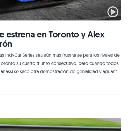
e estrena en Toronto y Alex
erón
s IndyCar Series sea aún más frustrante para los rivales de
 Toronto su cuarto triunfo consecutivo, pero cuando todos
 Ganassi se sacó otra demostración de genialidad y aguantó
para rascar un increíble segundo puesto tras Christian
 triunf