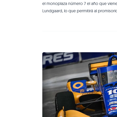
el monoplaza número 7 el año que viene, 
Lundgaard, lo que permitirá al promisor
equipos de la IndyCar. Rossi no aceptó 
McLaren, así que, en buenos términos, a