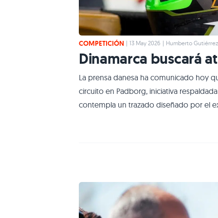
COMPETICIÓN
|
13 May 2026
|
Humberto Gutiérre
Dinamarca buscará atr
La prensa danesa ha comunicado hoy que
circuito en Padborg, iniciativa respaldada
contempla un trazado diseñado por el e
instalaciones para de esta forma solicita
la Fórmula 1 en un futuro no muy lejano, 