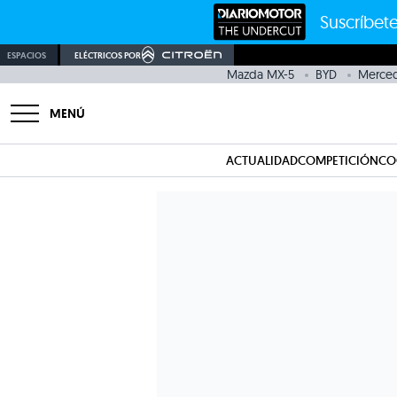
Suscríbete
ESPACIOS
ELÉCTRICOS POR
Mazda MX-5
BYD
Merced
MENÚ
ACTUALIDAD
COMPETICIÓN
CO