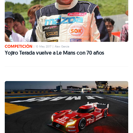
COMPETICIÓN
|
10 May 2017
|
Àlex Garcia
Yojiro Terada vuelve a Le Mans con 70 años