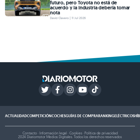
futuro, pero Toyota no está de
acuerdo y la industria debería tomar
nota
David Clavero | 11 Jul 2026
ACTUALIDAD
COMPETICIÓN
COCHES
GUÍAS DE COMPRA
RANKING
ELÉCTRICOS
HÍ
Contacto
·
Información legal
·
Cookies
·
Política de privacidad
2024 Diariomotor Medios Digitales. Todos los derechos reservados