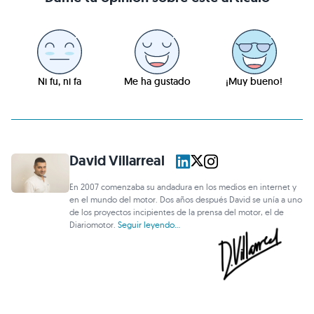
Ni fu, ni fa
Me ha gustado
¡Muy bueno!
David Villarreal
En 2007 comenzaba su andadura en los medios en internet y
en el mundo del motor. Dos años después David se unía a uno
de los proyectos incipientes de la prensa del motor, el de
Diariomotor.
Seguir leyendo...