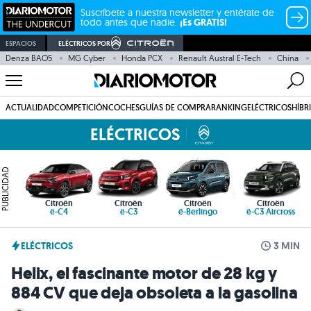
Suscríbete a nuestra newsletter y entérate de
todo antes que nadie.
¡Es GRATIS!
ESPACIOS
ELÉCTRICOS POR
Denza BAO5
MG Cyber
Honda PCX
Renault Austral E-Tech
China
ACTUALIDAD
COMPETICIÓN
COCHES
GUÍAS DE COMPRA
RANKING
ELÉCTRICOS
HÍBR
ELÉCTRICOS
PUBLICIDAD
Citroën
Citroën
Citroën
Citroën
ë-C4
ë-C3
ë-Berlingo
ë-C3 Aircross
ELÉCTRICOS
3 MIN
Helix, el fascinante motor de 28 kg y
884 CV que deja obsoleta a la gasolina