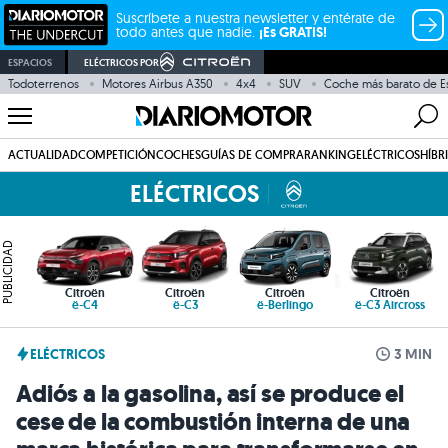
Suscríbete a nuestra newsletter y entérate de
todo antes que nadie.
¡Es GRATIS!
ESPACIOS
ELÉCTRICOS POR
Todoterrenos
Motores Airbus A350
4x4
SUV
Coche más barato de E
ACTUALIDAD
COMPETICIÓN
COCHES
GUÍAS DE COMPRA
RANKING
ELÉCTRICOS
HÍBR
ELÉCTRICOS
PUBLICIDAD
Citroën
Citroën
Citroën
Citroën
ë-C4
ë-C3
ë-Berlingo
ë-C3 Aircross
ELÉCTRICOS
3 MIN
Adiós a la gasolina, así se produce el
cese de la combustión interna de una