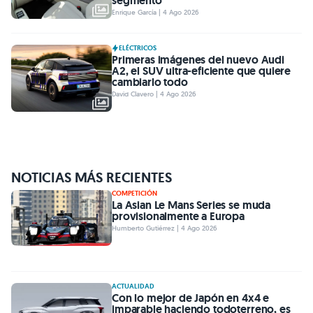
segmento
Enrique García | 4 Ago 2026
ELÉCTRICOS
Primeras imágenes del nuevo Audi
A2, el SUV ultra-eficiente que quiere
cambiarlo todo
David Clavero | 4 Ago 2026
NOTICIAS MÁS RECIENTES
COMPETICIÓN
La Asian Le Mans Series se muda
provisionalmente a Europa
Humberto Gutiérrez | 4 Ago 2026
ACTUALIDAD
Con lo mejor de Japón en 4x4 e
imparable haciendo todoterreno, es