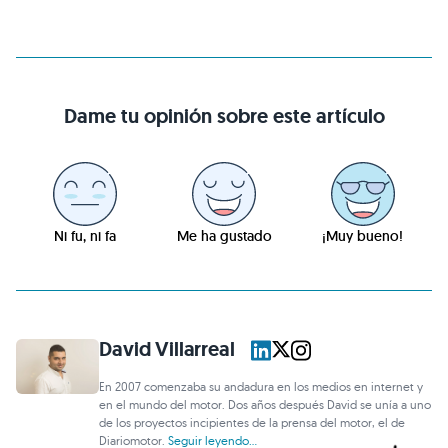
Dame tu opinión sobre este artículo
Ni fu, ni fa
Me ha gustado
¡Muy bueno!
David Villarreal
En 2007 comenzaba su andadura en los medios en internet y
en el mundo del motor. Dos años después David se unía a uno
de los proyectos incipientes de la prensa del motor, el de
Diariomotor.
Seguir leyendo...