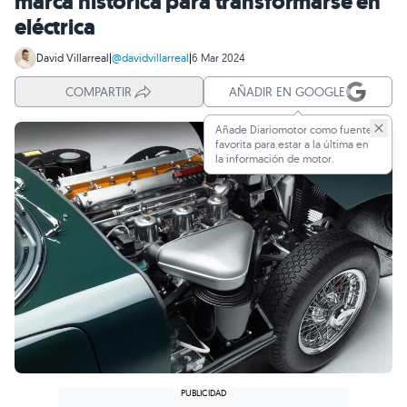
marca histórica para transformarse en
eléctrica
David Villarreal
|
@davidvillarreal
|
6 Mar 2024
COMPARTIR
AÑADIR EN GOOGLE
Añade Diariomotor como fuente
favorita para estar a la última en
la información de motor.