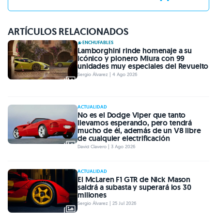
ARTÍCULOS RELACIONADOS
ENCHUFABLES
Lamborghini rinde homenaje a su
icónico y pionero Miura con 99
unidades muy especiales del Revuelto
Sergio Álvarez | 4 Ago 2026
ACTUALIDAD
No es el Dodge Viper que tanto
llevamos esperando, pero tendrá
mucho de él, además de un V8 libre
de cualquier electrificación
David Clavero | 3 Ago 2026
ACTUALIDAD
El McLaren F1 GTR de Nick Mason
saldrá a subasta y superará los 30
millones
Sergio Álvarez | 25 Jul 2026