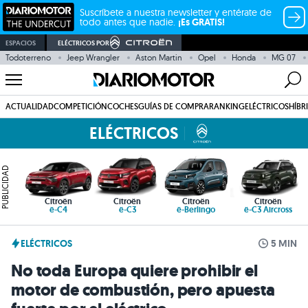
Suscríbete a nuestra newsletter y entérate de
todo antes que nadie.
¡Es GRATIS!
ESPACIOS
ELÉCTRICOS POR
Todoterreno
Jeep Wrangler
Aston Martin
Opel
Honda
MG 07
ACTUALIDAD
COMPETICIÓN
COCHES
GUÍAS DE COMPRA
RANKING
ELÉCTRICOS
HÍBR
ELÉCTRICOS
PUBLICIDAD
Citroën
Citroën
Citroën
Citroën
ë-C4
ë-C3
ë-Berlingo
ë-C3 Aircross
ELÉCTRICOS
5 MIN
No toda Europa quiere prohibir el
motor de combustión, pero apuesta