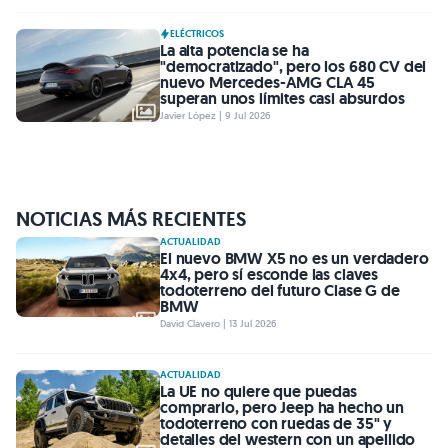
ELÉCTRICOS
La alta potencia se ha
"democratizado", pero los 680 CV del
nuevo Mercedes-AMG CLA 45
superan unos límites casi absurdos
Javier López | 9 Jul 2026
NOTICIAS MÁS RECIENTES
ACTUALIDAD
El nuevo BMW X5 no es un verdadero
4x4, pero sí esconde las claves
todoterreno del futuro Clase G de
BMW
David Clavero | 13 Jul 2026
ACTUALIDAD
La UE no quiere que puedas
comprarlo, pero Jeep ha hecho un
todoterreno con ruedas de 35" y
detalles del western con un apellido