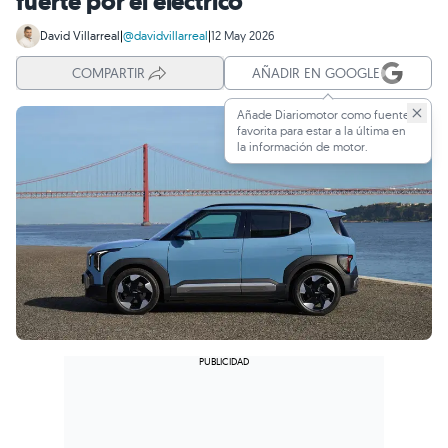
fuerte por el eléctrico
David Villarreal
|
@davidvillarreal
|
12 May 2026
COMPARTIR
AÑADIR EN GOOGLE
Añade Diariomotor como fuente
favorita para estar a la última en
la información de motor.