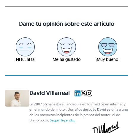
Dame tu opinión sobre este artículo
Ni fu, ni fa
Me ha gustado
¡Muy bueno!
David Villarreal
En 2007 comenzaba su andadura en los medios en internet y
en el mundo del motor. Dos años después David se unía a uno
de los proyectos incipientes de la prensa del motor, el de
Diariomotor.
Seguir leyendo...