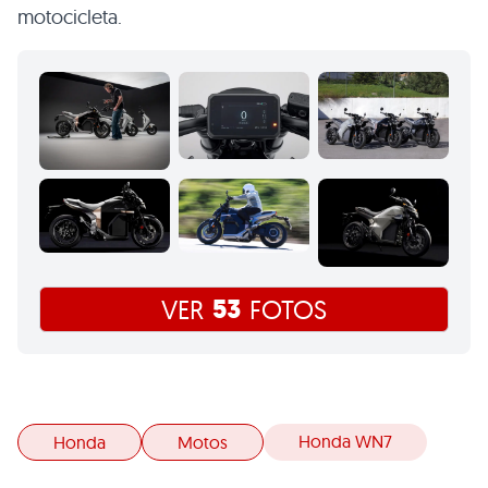
motocicleta.
53
VER
FOTOS
Honda WN7
Honda
Motos