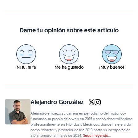
Dame tu opinión sobre este artículo
Ni fu, ni fa
Me ha gustado
¡Muy bueno!
Alejandro González
Alejandro empezó su carrera en periodismo del motor co-
fundando su propio sitio web en 2015 y acabó desarrollándose
profesionalmente en Híbridos y Eléctricos, donde ha ejercido
como redactor y probador desde 2019 hasta su incorporación
a Diariomotor a finales de 2024.
Seguir leyendo...