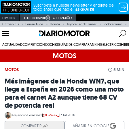
Suscríbete a nuestra newsletter y entérate de
todo antes que nadie.
¡Es GRATIS!
ESPACIOS
ELÉCTRICOS POR
Citroën C3
Ferrari Luce
Honda
Toyota Land Cruiser
Todoterreno
ACTUALIDAD
COMPETICIÓN
COCHES
GUÍAS DE COMPRA
RANKING
ELÉCTRICOS
HÍBR
MOTOS
MOTOS
5 MIN
Más imágenes de la Honda WN7, que
llega a España en 2026 como una moto
para el carnet A2 aunque tiene 68 CV
de potencia real
Alejandro González
|
@GValex_
|
7 Jul 2026
COMPARTIR
AÑADIR EN GOOGLE