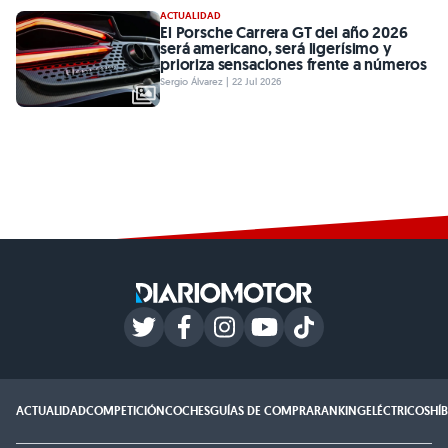
ACTUALIDAD
El Porsche Carrera GT del año 2026
será americano, será ligerísimo y
prioriza sensaciones frente a números
Sergio Álvarez | 22 Jul 2026
ACTUALIDAD
COMPETICIÓN
COCHES
GUÍAS DE COMPRA
RANKING
ELÉCTRICOS
HÍ