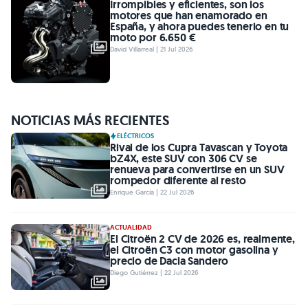
Irrompibles y eficientes, son los
motores que han enamorado en
España, y ahora puedes tenerlo en tu
moto por 6.650 €
David Villarreal | 21 Jul 2026
NOTICIAS MÁS RECIENTES
ELÉCTRICOS
Rival de los Cupra Tavascan y Toyota
bZ4X, este SUV con 306 CV se
renueva para convertirse en un SUV
rompedor diferente al resto
Enrique García | 22 Jul 2026
ACTUALIDAD
El Citroën 2 CV de 2026 es, realmente,
el Citroën C3 con motor gasolina y
precio de Dacia Sandero
Diego Gutiérrez | 22 Jul 2026