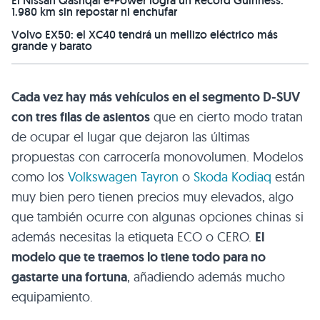
El Nissan Qashqai e-Power logra un Récord Guinness:
1.980 km sin repostar ni enchufar
Volvo EX50: el XC40 tendrá un mellizo eléctrico más
grande y barato
Cada vez hay más vehículos en el segmento D-SUV
con tres filas de asientos
que en cierto modo tratan
de ocupar el lugar que dejaron las últimas
propuestas con carrocería monovolumen. Modelos
como los
Volkswagen Tayron
o
Skoda Kodiaq
están
muy bien pero tienen precios muy elevados, algo
que también ocurre con algunas opciones chinas si
además necesitas la etiqueta ECO o CERO.
El
modelo que te traemos lo tiene todo para no
gastarte una fortuna
, añadiendo además mucho
equipamiento.