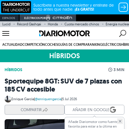
Suscríbete a nuestra newsletter y entérate de
todo antes que nadie.
¡Es GRATIS!
ESPACIOS
ELÉCTRICOS POR
Lucid
Récord Qashqai
Honda
Cuota mercado chinos
Energía nuclea
ACTUALIDAD
COMPETICIÓN
COCHES
GUÍAS DE COMPRA
RANKING
ELÉCTRICOS
HÍBR
HÍBRIDOS
HÍBRIDOS
3 MIN
Sportequipe 8GT: SUV de 7 plazas con
185 CV accesible
Enrique García
|
@enriquengarcia
|
5 Jul 2026
COMPARTIR
AÑADIR EN GOOGLE
Añade Diariomotor como fuente
favorita para estar a la última en