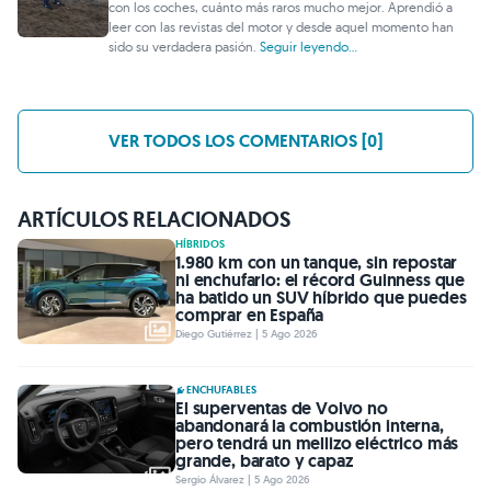
con los coches, cuánto más raros mucho mejor. Aprendió a
leer con las revistas del motor y desde aquel momento han
sido su verdadera pasión.
Seguir leyendo...
VER TODOS LOS COMENTARIOS [0]
ARTÍCULOS RELACIONADOS
HÍBRIDOS
1.980 km con un tanque, sin repostar
ni enchufarlo: el récord Guinness que
ha batido un SUV híbrido que puedes
comprar en España
Diego Gutiérrez | 5 Ago 2026
ENCHUFABLES
El superventas de Volvo no
abandonará la combustión interna,
pero tendrá un mellizo eléctrico más
grande, barato y capaz
Sergio Álvarez | 5 Ago 2026