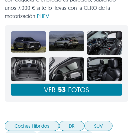
unos 7.000 € si te lo llevas con la CERO de la
motorización
PHEV
.
53
VER
FOTOS
Coches Híbridos
DR
SUV