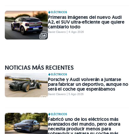
ELÉCTRICOS
Primeras imágenes del nuevo Audi
A2, el SUV ultra-eficiente que quiere
cambiarlo todo
David Clavero | 4 Ago 2026
NOTICIAS MÁS RECIENTES
ELÉCTRICOS
Porsche y Audi volverán a juntarse
para fabricar un deportivo, aunque no
será el coche que esperábamos
David Clavero | 5 Ago 2026
ELÉCTRICOS
Fabricó uno de los eléctricos más
avanzados del mundo, pero ahora
necesita producir menos para
sobrevivir y retrasa su coche más