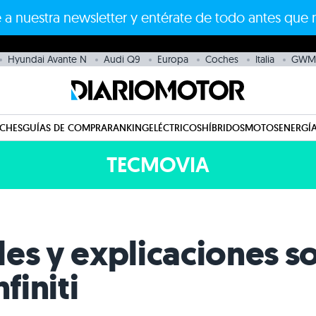
 a nuestra newsletter y entérate de todo antes que 
Hyundai Avante N
Audi Q9
Europa
Coches
Italia
GWM 
CHES
GUÍAS DE COMPRA
RANKING
ELÉCTRICOS
HÍBRIDOS
MOTOS
ENERGÍA
TECMOVIA
es y explicaciones so
finiti