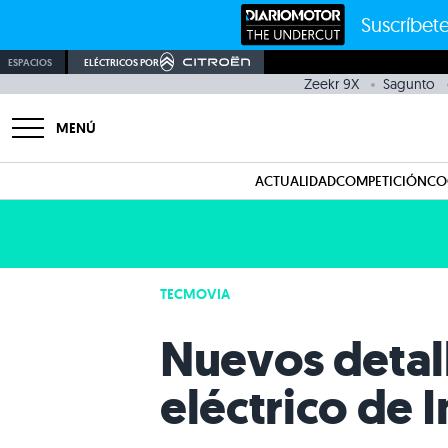
Suscríbete
ESPACIOS
ELÉCTRICOS POR
Zeekr 9X
Sagunto
MENÚ
ACTUALIDAD
COMPETICIÓN
CO
TECMOVIA
Nuevos detall
eléctrico de In