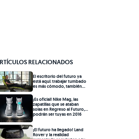
RTÍCULOS RELACIONADOS
El escritorio del futuro ya
está aquí: trabajar tumbado
es más cómodo, también
más saludable
¡Es oficial! Nike Mag, las
zapatillas que se ataban
solas en Regreso al Futuro,
podrán ser tuyas en 2016
¡El futuro ha llegado! Land
Rover y la realidad