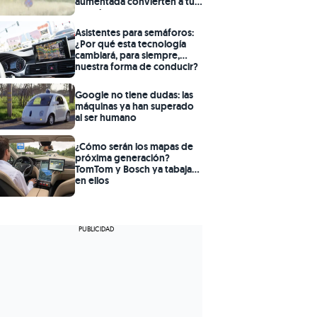
aumentada convierten a tu
remolque en transparente
Asistentes para semáforos:
¿Por qué esta tecnología
cambiará, para siempre,
nuestra forma de conducir?
Google no tiene dudas: las
máquinas ya han superado
al ser humano
¿Cómo serán los mapas de
próxima generación?
TomTom y Bosch ya tabajan
en ellos