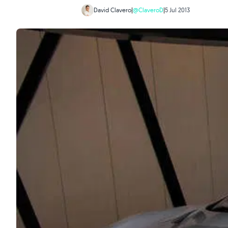
David Clavero
|
@ClaveroD
|
5 Jul 2013