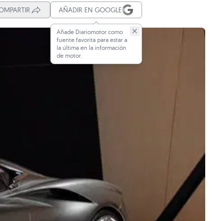
OMPARTIR
AÑADIR EN GOOGLE
Añade Diariomotor como
fuente favorita para estar a
la última en la información
de motor.