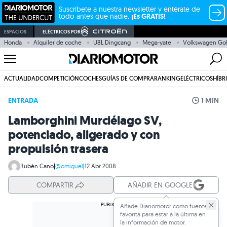
Suscríbete a nuestra newsletter y entérate de
todo antes que nadie.
¡Es GRATIS!
ESPACIOS
ELÉCTRICOS POR
Honda
Alquiler de coche
U8L Dingcang
Mega-yate
Volkswagen Gol
ACTUALIDAD
COMPETICIÓN
COCHES
GUÍAS DE COMPRA
RANKING
ELÉCTRICOS
HÍBR
ENTRADA
1 MIN
Lamborghini Murciélago SV,
potenciado, aligerado y con
propulsión trasera
Rubén Cano
|
@omiguel
|
12 Abr 2008
COMPARTIR
AÑADIR EN GOOGLE
Añade Diariomotor como fuente
favorita para estar a la última en
la información de motor.