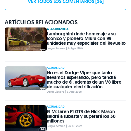
VER TODOS LOS COMENTARIOS [26]
ARTÍCULOS RELACIONADOS
ENCHUFABLES
Lamborghini rinde homenaje a su
icónico y pionero Miura con 99
unidades muy especiales del Revuelto
Sergio Álvarez | 4 Ago 2026
ACTUALIDAD
No es el Dodge Viper que tanto
llevamos esperando, pero tendrá
mucho de él, además de un V8 libre
de cualquier electrificación
David Clavero | 3 Ago 2026
ACTUALIDAD
El McLaren F1 GTR de Nick Mason
saldrá a subasta y superará los 30
millones
Sergio Álvarez | 25 Jul 2026