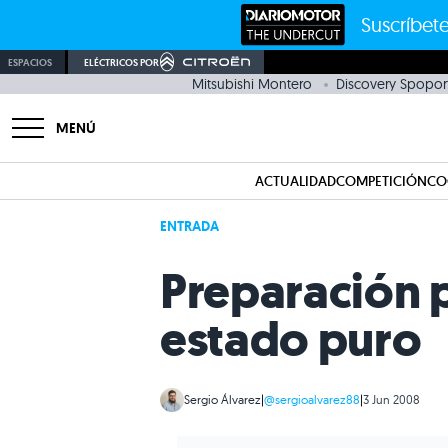
Suscríbete
ESPACIOS
ELÉCTRICOS POR
Mitsubishi Montero
Discovery Spopor
MENÚ
ACTUALIDAD
COMPETICIÓN
CO
ENTRADA
Preparación p
estado puro
Sergio Álvarez
|
@sergioalvarez88
|
3 Jun 2008