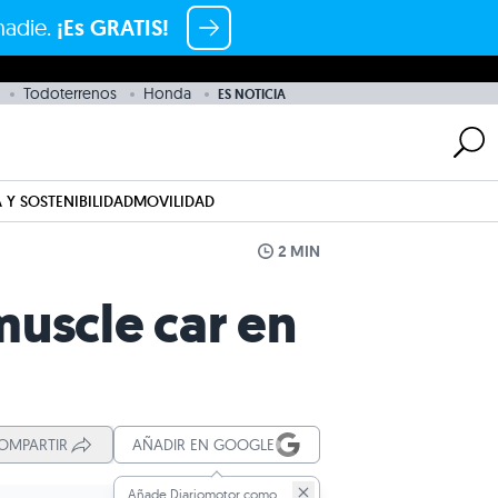
nadie.
¡Es GRATIS!
Todoterrenos
Honda
ES NOTICIA
 Y SOSTENIBILIDAD
MOVILIDAD
2 MIN
muscle car en
OMPARTIR
AÑADIR EN GOOGLE
Añade Diariomotor como