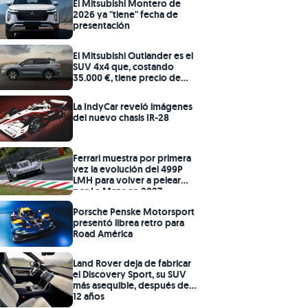
El Mitsubishi Montero de
2026 ya "tiene" fecha de
presentación
El Mitsubishi Outlander es el
SUV 4x4 que, costando
35.000 €, tiene precio de
coche chino y sello de
calidad japonés
La IndyCar reveló imágenes
del nuevo chasis IR-28
Ferrari muestra por primera
vez la evolución del 499P
LMH para volver a pelear
por Le Mans en 2027
Porsche Penske Motorsport
presentó librea retro para
Road América
Land Rover deja de fabricar
el Discovery Sport, su SUV
más asequible, después de
12 años