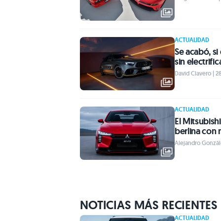
ACTUALIDAD
Se acabó, s
sin electrifi
David Clavero | 2
ACTUALIDAD
El Mitsubish
berlina con
Alejandro Gonzále
NOTICIAS MÁS RECIENTES
ACTUALIDAD