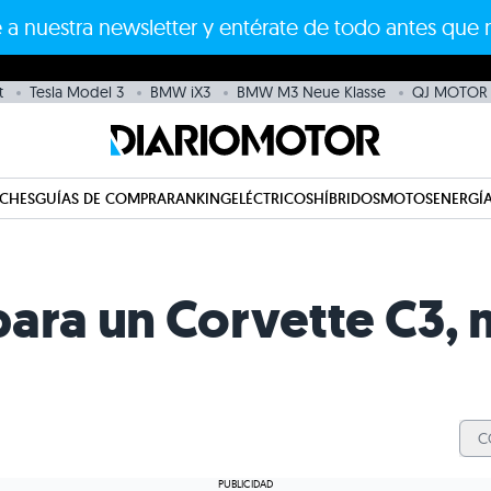
 a nuestra newsletter y entérate de todo antes que 
t
Tesla Model 3
BMW iX3
BMW M3 Neue Klasse
QJ MOTOR
CHES
GUÍAS DE COMPRA
RANKING
ELÉCTRICOS
HÍBRIDOS
MOTOS
ENERGÍA
ara un Corvette C3, 
C