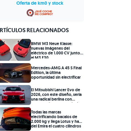
Oferta de km0 y stock
RTÍCULOS RELACIONADOS
BMW M3 Neue Klasse:
nuevas imágenes del
eléctrico de 1.000 CV junto
al M3 E30
Mercedes-AMG A 45 S Final
Edition, la última
oportunidad sin electrificar
El Mitsubishi Lancer Evo de
2026, con este diseño, sería
una radical berlina con
motor turbo y potencia de
Audi RS3
Todas las marcas
electrificando bacalos de
2.000 kg y llega Lotus y hace
del Emira el cuatro cilindros
más rápido del mundo