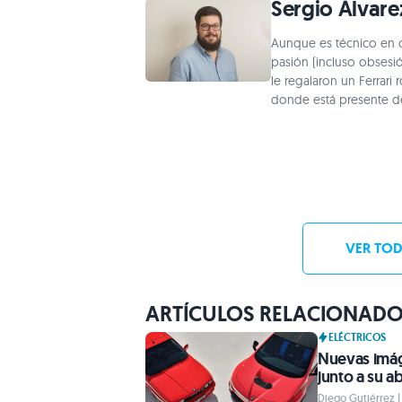
Sergio Álvare
Aunque es técnico en c
pasión (incluso obsesi
le regalaron un Ferrari 
donde está presente 
VER TOD
ARTÍCULOS RELACIONAD
ELÉCTRICOS
Nuevas imág
junto a su a
Diego Gutiérrez |