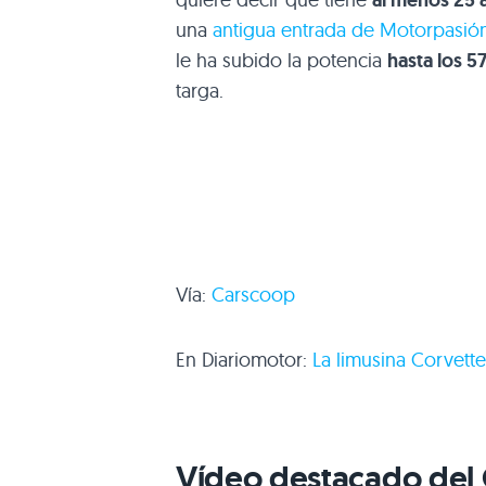
al menos 25 
una
antigua entrada de Motorpasió
le ha subido la potencia
hasta los 5
targa.
Vía:
Carscoop
En Diariomotor:
La limusina Corvett
Vídeo destacado del 