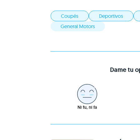
Coupés
Deportivos
General Motors
Dame tu op
Ni fu, ni fa