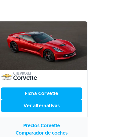
CHEVROLET
Corvette
Ficha Corvette
Ver alternativas
Precios Corvette
Comparador de coches