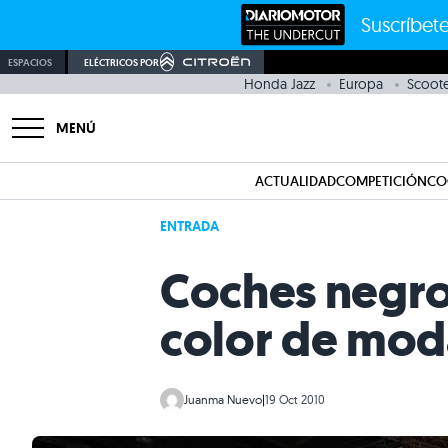
Suscríbete
ESPACIOS
ELÉCTRICOS POR
Honda Jazz
Europa
Scoote
MENÚ
ACTUALIDAD
COMPETICIÓN
CO
ENTRADA
Coches negro 
color de mod
Juanma Nuevo
|
19 Oct 2010