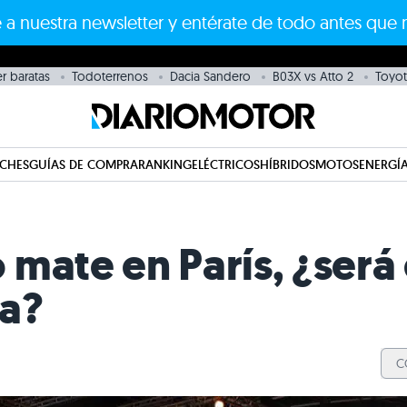
 a nuestra newsletter y entérate de todo antes que 
r baratas
Todoterrenos
Dacia Sandero
B03X vs Atto 2
Toyot
CHES
GUÍAS DE COMPRA
RANKING
ELÉCTRICOS
HÍBRIDOS
MOTOS
ENERGÍA
mate en París, ¿será
a?
C