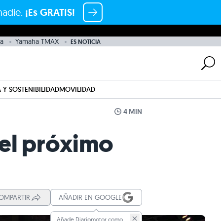
nadie.
¡Es GRATIS!
a
Yamaha TMAX
ES NOTICIA
 Y SOSTENIBILIDAD
MOVILIDAD
4 MIN
 el próximo
OMPARTIR
AÑADIR EN GOOGLE
Añade Diariomotor como