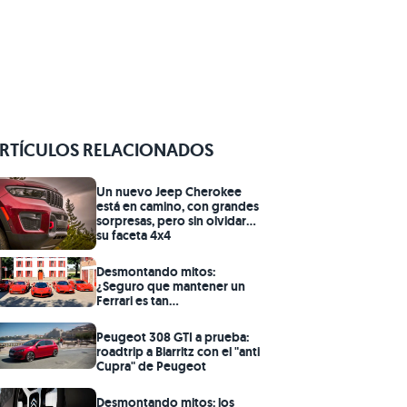
RTÍCULOS RELACIONADOS
Un nuevo Jeep Cherokee
está en camino, con grandes
sorpresas, pero sin olvidar
su faceta 4x4
Desmontando mitos:
¿Seguro que mantener un
Ferrari es tan
prohibitivamente caro
como dicen?
Peugeot 308 GTI a prueba:
roadtrip a Biarritz con el "anti
Cupra" de Peugeot
Desmontando mitos: los