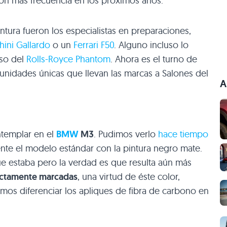
on más frecuencia en los próximos años.
ntura fueron los especialistas en preparaciones,
ini Gallardo
o un
Ferrari
F50
. Alguno incluso lo
aso del
Rolls-Royce Phantom
. Ahora es el turno de
 unidades únicas que llevan las marcas a Salones del
A
ntemplar en el
BMW
M3
. Pudimos verlo
hace tiempo
nte el modelo estándar con la pintura negro mate.
ue estaba pero la verdad es que resulta aún más
ectamente marcadas
, una virtud de éste color,
os diferenciar los apliques de fibra de carbono en