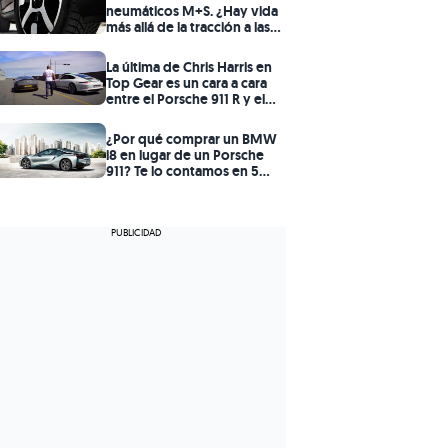
neumáticos M+S. ¿Hay vida
más allá de la tracción a las
cuatro ruedas?
La última de Chris Harris en
Top Gear es un cara a cara
entre el Porsche 911 R y el
Aston Martin V12 Vantage S
¿Por qué comprar un BMW
i8 en lugar de un Porsche
911? Te lo contamos en 5
claves