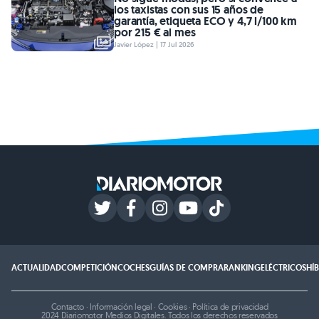
los taxistas con sus 15 años de
garantía, etiqueta ECO y 4,7 l/100 km
por 215 € al mes
Javier López | 17 Jul 2026
ACTUALIDAD
COMPETICIÓN
COCHES
GUÍAS DE COMPRA
RANKING
ELÉCTRICOS
HÍ
Contacto
·
Información legal
·
Cookies
·
Política de privacidad
2024 Diariomotor Medios Digitales. Todos los derechos reservados