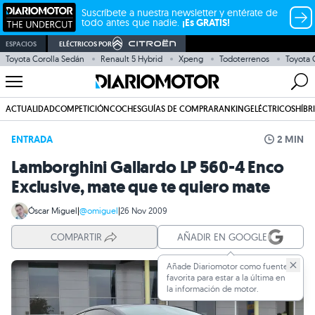
Suscríbete a nuestra newsletter y entérate de
todo antes que nadie.
¡Es GRATIS!
ESPACIOS
ELÉCTRICOS POR
Toyota Corolla Sedán
Renault 5 Hybrid
Xpeng
Todoterrenos
Toyota
ACTUALIDAD
COMPETICIÓN
COCHES
GUÍAS DE COMPRA
RANKING
ELÉCTRICOS
HÍBR
ENTRADA
2 MIN
Lamborghini Gallardo LP 560-4 Enco
Exclusive, mate que te quiero mate
Óscar Miguel
|
@omiguel
|
26 Nov 2009
COMPARTIR
AÑADIR EN GOOGLE
Añade Diariomotor como fuente
favorita para estar a la última en
la información de motor.