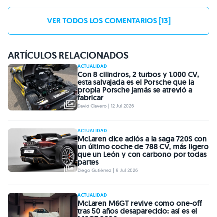
VER TODOS LOS COMENTARIOS [13]
ARTÍCULOS RELACIONADOS
ACTUALIDAD
Con 8 cilindros, 2 turbos y 1.000 CV,
esta salvajada es el Porsche que la
propia Porsche jamás se atrevió a
fabricar
David Clavero | 12 Jul 2026
ACTUALIDAD
McLaren dice adiós a la saga 720S con
un último coche de 788 CV, más ligero
que un León y con carbono por todas
partes
Diego Gutiérrez | 9 Jul 2026
ACTUALIDAD
McLaren M6GT revive como one-off
tras 50 años desaparecido: así es el