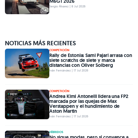
M6GT 2026
Sergio Álvarez | 8 Jul 2026
NOTICIAS MÁS RECIENTES
COMPETICIÓN
Rally de Estonia: Sami Pajari arrasa con
siete scratchs de siete y marca
distancias con Oliver Solberg
Iván Fernández | 17 Jul 2026
COMPETICIÓN
Andrea Kimi Antonelli lidera una FP2
marcada por las quejas de Max
Verstappen y el hundimiento de
Aston Martin
Iván Fernández | 17 Jul 2026
HÍBRIDOS
No sigue modas, pero sí convence a