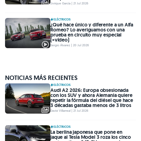
Enrique García | 21 Jul 2026
ELÉCTRICOS
¿Qué hace único y diferente a un Alfa
Romeo? Lo averiguamos con una
prueba en circuito muy especial
(+vídeo)
Sergio Álvarez | 20 Jul 2026
NOTICIAS MÁS RECIENTES
ELÉCTRICOS
Audi A2 2026: Europa obsesionada
con los SUV y ahora Alemania quiere
repetir la fórmula del diésel que hace
3 décadas gastaba menos de 3 litros
David Villarreal | 21 Jul 2026
ELÉCTRICOS
La berlina japonesa que pone en
jaque al Tesla Model 3 roza los cinco