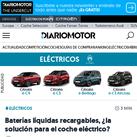
Suscríbete a nuestra newsletter y entérate de
todo antes que nadie.
¡Es GRATIS!
ESPACIOS
ELÉCTRICOS POR
Europa
Coche Selección
Coche Ferran Torres
Todoterreno Audi
SU
ACTUALIDAD
COMPETICIÓN
COCHES
GUÍAS DE COMPRA
RANKING
ELÉCTRICOS
HÍBR
ELÉCTRICOS
PUBLICIDAD
Citroën
Citroën
Citroën
Citroën
ë-C4
ë-C3
ë-Berlingo
ë-C3 Aircross
ELÉCTRICOS
3 MIN
Baterías líquidas recargables, ¿la
solución para el coche eléctrico?