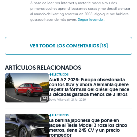
A base de leer por Internet y meterle mano a mis dos
primeros coches aprendí bastantes cosas y me decidí a entrar
al mundo del karting amateur en 2008, algo que me hubiera
gustado hacer de más joven.
Seguir leyendo...
VER TODOS LOS COMENTARIOS [15]
ARTÍCULOS RELACIONADOS
ELÉCTRICOS
Audi A2 2026: Europa obsesionada
con los SUV y ahora Alemania quiere
repetir la fórmula del diésel que hace
3 décadas gastaba menos de 3 litros
David Villarreal | 21 Jul 2026
ELÉCTRICOS
La berlina japonesa que pone en
jaque al Tesla Model 3 roza los cinco
metros, tiene 245 CV y un precio
rompedor