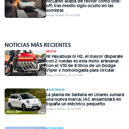
McLaren acaba de revivir como one-
off, tras medio siglo oculto en las
sombras
Sergio Álvarez | 8 Jul 2026
NOTICIAS MÁS RECIENTES
MOTOS
Ni Hayabusa ni H2, el mayor disparate
con 2 ruedas es esta moto artesanal
con el V10 de 8 litros de un Dodge
Viper y homologada para circular
Diego Gutiérrez | 16 Jul 2026
ELÉCTRICOS
La planta de Santana en Linares sumará
una nueva marca; JAC ensamblará en
España un eléctrico pequeño
Enrique García | 16 Jul 2026
ACTUALIDAD