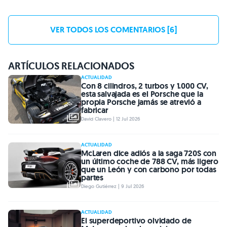
VER TODOS LOS COMENTARIOS [6]
ARTÍCULOS RELACIONADOS
ACTUALIDAD
Con 8 cilindros, 2 turbos y 1.000 CV,
esta salvajada es el Porsche que la
propia Porsche jamás se atrevió a
fabricar
David Clavero | 12 Jul 2026
ACTUALIDAD
McLaren dice adiós a la saga 720S con
un último coche de 788 CV, más ligero
que un León y con carbono por todas
partes
Diego Gutiérrez | 9 Jul 2026
ACTUALIDAD
El superdeportivo olvidado de