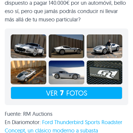
dispuesto a pagar 140.000€ por un automóvil, bello
eso sí, pero que jamás podrás conducir ni llevar
más allá de tu museo particular?
7
VER
FOTOS
Fuente:
RM
Auctions
En Diariomotor:
Ford Thunderbird Sports Roadster
Concept, un clásico moderno a subasta