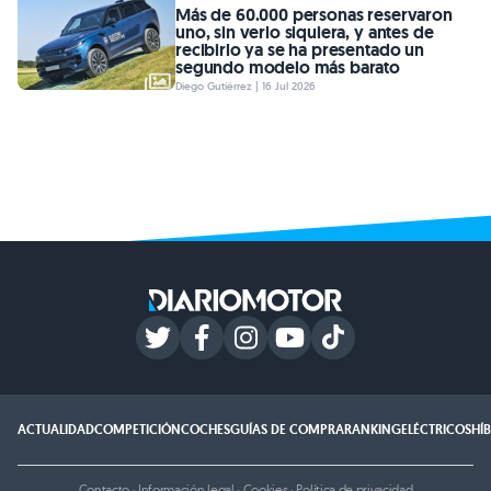
Más de 60.000 personas reservaron
uno, sin verlo siquiera, y antes de
recibirlo ya se ha presentado un
segundo modelo más barato
Diego Gutiérrez | 16 Jul 2026
ACTUALIDAD
COMPETICIÓN
COCHES
GUÍAS DE COMPRA
RANKING
ELÉCTRICOS
HÍ
Contacto
·
Información legal
·
Cookies
·
Política de privacidad