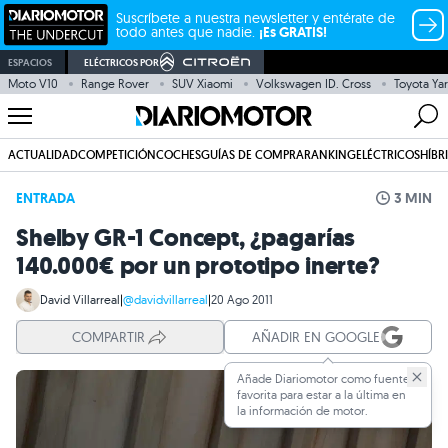
Suscríbete a nuestra newsletter y entérate de
todo antes que nadie.
¡Es GRATIS!
ESPACIOS
ELÉCTRICOS POR
Moto V10
Range Rover
SUV Xiaomi
Volkswagen ID. Cross
Toyota Yar
ACTUALIDAD
COMPETICIÓN
COCHES
GUÍAS DE COMPRA
RANKING
ELÉCTRICOS
HÍBR
ENTRADA
3 MIN
Shelby GR-1 Concept, ¿pagarías
140.000€ por un prototipo inerte?
David Villarreal
|
@davidvillarreal
|
20 Ago 2011
COMPARTIR
AÑADIR EN GOOGLE
Añade Diariomotor como fuente
favorita para estar a la última en
la información de motor.