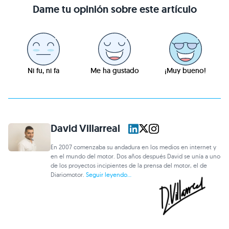
Dame tu opinión sobre este artículo
Ni fu, ni fa
Me ha gustado
¡Muy bueno!
David Villarreal
En 2007 comenzaba su andadura en los medios en internet y
en el mundo del motor. Dos años después David se unía a uno
de los proyectos incipientes de la prensa del motor, el de
Diariomotor.
Seguir leyendo...