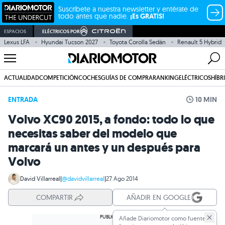
Suscríbete a nuestra newsletter y entérate de
todo antes que nadie.
¡Es GRATIS!
ESPACIOS
ELÉCTRICOS POR
Lexus LFA
Hyundai Tucson 2027
Toyota Corolla Sedán
Renault 5 Hybrid
ACTUALIDAD
COMPETICIÓN
COCHES
GUÍAS DE COMPRA
RANKING
ELÉCTRICOS
HÍBR
ENTRADA
10 MIN
Volvo XC90 2015, a fondo: todo lo que
necesitas saber del modelo que
marcará un antes y un después para
Volvo
David Villarreal
|
@davidvillarreal
|
27 Ago 2014
COMPARTIR
AÑADIR EN GOOGLE
Añade Diariomotor como fuente