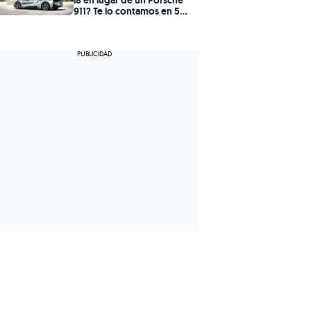
911? Te lo contamos en 5
claves