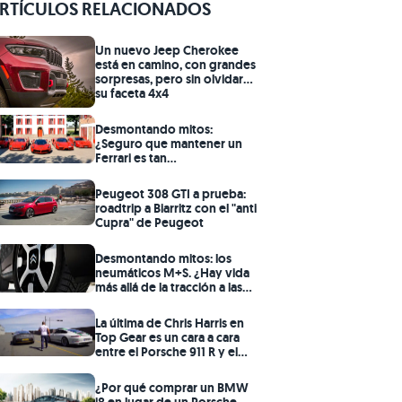
RTÍCULOS RELACIONADOS
Un nuevo Jeep Cherokee
está en camino, con grandes
sorpresas, pero sin olvidar
su faceta 4x4
Desmontando mitos:
¿Seguro que mantener un
Ferrari es tan
prohibitivamente caro
como dicen?
Peugeot 308 GTI a prueba:
roadtrip a Biarritz con el "anti
Cupra" de Peugeot
Desmontando mitos: los
neumáticos M+S. ¿Hay vida
más allá de la tracción a las
cuatro ruedas?
La última de Chris Harris en
Top Gear es un cara a cara
entre el Porsche 911 R y el
Aston Martin V12 Vantage S
¿Por qué comprar un BMW
i8 en lugar de un Porsche