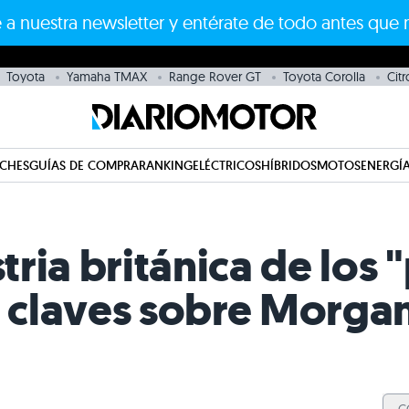
 a nuestra newsletter y entérate de todo antes que 
Toyota
Yamaha TMAX
Range Rover GT
Toyota Corolla
Cit
CHES
GUÍAS DE COMPRA
RANKING
ELÉCTRICOS
HÍBRIDOS
MOTOS
ENERGÍA
stria británica de lo
5 claves sobre Morga