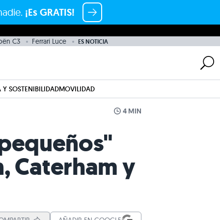
nadie.
¡Es GRATIS!
roën C3
Ferrari Luce
ES NOTICIA
 Y SOSTENIBILIDAD
MOVILIDAD
4 MIN
s "pequeños"
n, Caterham y