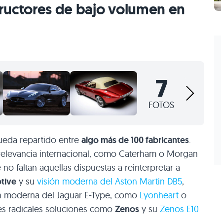
ructores de bajo volumen en
7
FOTOS
queda repartido entre
algo más de 100 fabricantes
.
relevancia internacional, como Caterham o Morgan
o faltan aquellas dispuestas a reinterpretar a
tive
y su
visión moderna del Aston Martin
DB5
,
ón moderna del Jaguar E-Type, como
Lyonheart
o
lles radicales soluciones como
Zenos
y su
Zenos
E10