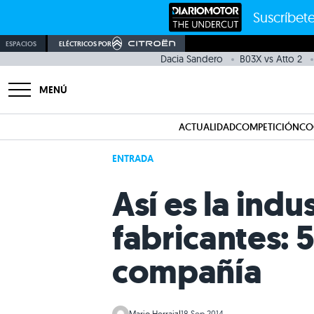
Suscríbete
ESPACIOS
ELÉCTRICOS POR
Dacia Sandero
B03X vs Atto 2
MENÚ
ACTUALIDAD
COMPETICIÓN
CO
ENTRADA
Así es la indu
fabricantes: 
compañía
Mario Herraiz
|
18 Sep 2014