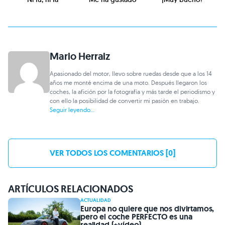
Mario Herraiz
Apasionado del motor, llevo sobre ruedas desde que a los 14
años me monté encima de una moto. Después llegaron los
coches, la afición por la fotografía y más tarde el periodismo y
con ello la posibilidad de convertir mi pasión en trabajo.
Seguir leyendo...
VER TODOS LOS COMENTARIOS [0]
ARTÍCULOS RELACIONADOS
ACTUALIDAD
Europa no quiere que nos divirtamos,
pero el coche PERFECTO es una
realidad (+vídeo)