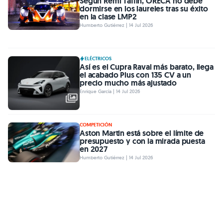
Según Rémi Taffin, ORECA no debe
dormirse en los laureles tras su éxito
en la clase LMP2
Humberto Gutiérrez | 14 Jul 2026
ELÉCTRICOS
Así es el Cupra Raval más barato, llega
el acabado Plus con 135 CV a un
precio mucho más ajustado
Enrique García | 14 Jul 2026
COMPETICIÓN
Aston Martin está sobre el límite de
presupuesto y con la mirada puesta
en 2027
Humberto Gutiérrez | 14 Jul 2026