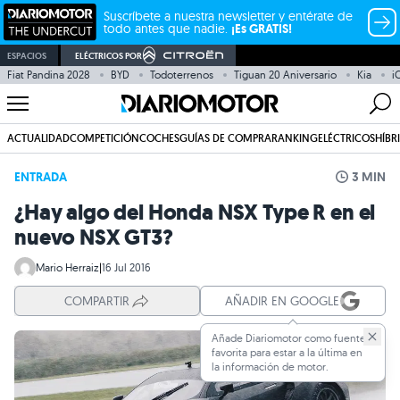
Suscríbete a nuestra newsletter y entérate de
todo antes que nadie.
¡Es GRATIS!
ESPACIOS
ELÉCTRICOS POR
Fiat Pandina 2028
BYD
Todoterrenos
Tiguan 20 Aniversario
Kia
i
ACTUALIDAD
COMPETICIÓN
COCHES
GUÍAS DE COMPRA
RANKING
ELÉCTRICOS
HÍBR
ENTRADA
3 MIN
¿Hay algo del Honda NSX Type R en el
nuevo NSX GT3?
Mario Herraiz
|
16 Jul 2016
COMPARTIR
AÑADIR EN GOOGLE
Añade Diariomotor como fuente
favorita para estar a la última en
la información de motor.