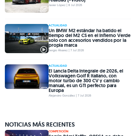
Javier López | 8 Jul 2026
ACTUALIDAD
Un BMW M2 estándar ha batido el
tiempo del M2 CS en el Infierno Verde
solo con accesorios vendidos por la
propia marca
Sergio Álvarez | 7 Jul 2026
ACTUALIDAD
El Lancia Delta Integrale de 2026, el
Volkswagen Golf R italiano, con
motor turbo de 300 CV y cambio
manual, es un GTI perfecto para
Europa
Alejandro González | 7 Jul 2026
NOTICIAS MÁS RECIENTES
COMPETICIÓN