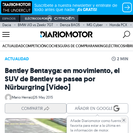
Suscríbete a nuestra newsletter y entérate de
todo antes que nadie.
¡Es GRATIS!
ESPACIOS
ELÉCTRICOS POR
Dacia
BMW iX3 vs Zeekr 7GT
Denza BAO5
MG Cyber
Honda PCX
ACTUALIDAD
COMPETICIÓN
COCHES
GUÍAS DE COMPRA
RANKING
ELÉCTRICOS
HÍBR
ACTUALIDAD
2 MIN
Bentley Bentayga: en movimiento, el
SUV de Bentley se pasea por
Nürburgring [Vídeo]
Mario Herraiz
|
26 May 2015
COMPARTIR
AÑADIR EN GOOGLE
Añade Diariomotor como fuente
favorita para estar a la última en
la información de motor.