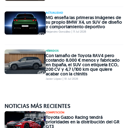
ACTUALIDAD
MG enseña las primeras imágenes de
su propio BMW X4, un SUV de diseño
y comportamiento deportivo
Alejandro González | 11 Jul 2026
HÍBRIDOS
Con tamaño de Toyota RAV4 pero
costando 8.000 € menos y fabricado
en España, el SUV con etiqueta ECO,
200 CV y 4,7 l/100 km que quiere
acabar con la chinitis
Javier López | 10 Jul 2026
NOTICIAS MÁS RECIENTES
COMPETICIÓN
Toyota Gazoo Racing tendrá
prioridades en la distribución del GR
GT3