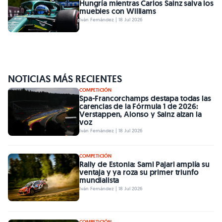
Hungría mientras Carlos Sainz salva los
muebles con Williams
Iván Fernández | 18 Jul 2026
NOTICIAS MÁS RECIENTES
COMPETICIÓN
Spa-Francorchamps destapa todas las
carencias de la Fórmula 1 de 2026:
Verstappen, Alonso y Sainz alzan la
voz
Iván Fernández | 18 Jul 2026
COMPETICIÓN
Rally de Estonia: Sami Pajari amplía su
ventaja y ya roza su primer triunfo
mundialista
Iván Fernández | 18 Jul 2026
COMPETICIÓN