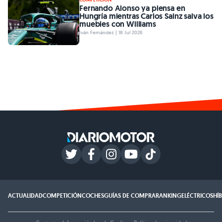
Fernando Alonso ya piensa en
Hungría mientras Carlos Sainz salva los
muebles con Williams
Iván Fernández | 18 Jul 2026
ACTUALIDAD
COMPETICIÓN
COCHES
GUÍAS DE COMPRA
RANKING
ELÉCTRICOS
HÍ