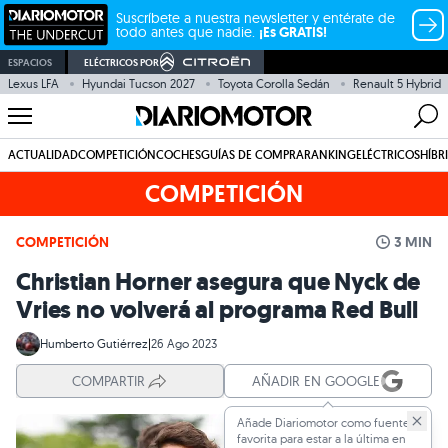
Suscríbete a nuestra newsletter y entérate de
todo antes que nadie.
¡Es GRATIS!
ESPACIOS
ELÉCTRICOS POR
Lexus LFA
Hyundai Tucson 2027
Toyota Corolla Sedán
Renault 5 Hybrid
ACTUALIDAD
COMPETICIÓN
COCHES
GUÍAS DE COMPRA
RANKING
ELÉCTRICOS
HÍBR
COMPETICIÓN
COMPETICIÓN
3 MIN
Christian Horner asegura que Nyck de
Vries no volverá al programa Red Bull
Humberto Gutiérrez
|
26 Ago 2023
COMPARTIR
AÑADIR EN GOOGLE
Añade Diariomotor como fuente
favorita para estar a la última en