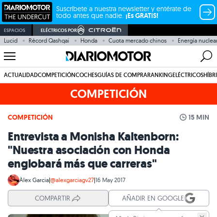
Suscríbete a nuestra newsletter y entérate de
todo antes que nadie.
¡Es GRATIS!
ESPACIOS
ELÉCTRICOS POR
Lucid
Récord Qashqai
Honda
Cuota mercado chinos
Energía nuclea
ACTUALIDAD
COMPETICIÓN
COCHES
GUÍAS DE COMPRA
RANKING
ELÉCTRICOS
HÍBR
COMPETICIÓN
COMPETICIÓN
15 MIN
Entrevista a Monisha Kaltenborn:
"Nuestra asociación con Honda
englobará más que carreras"
Àlex Garcia
|
@alexgarciagv27
|
16 May 2017
COMPARTIR
AÑADIR EN GOOGLE