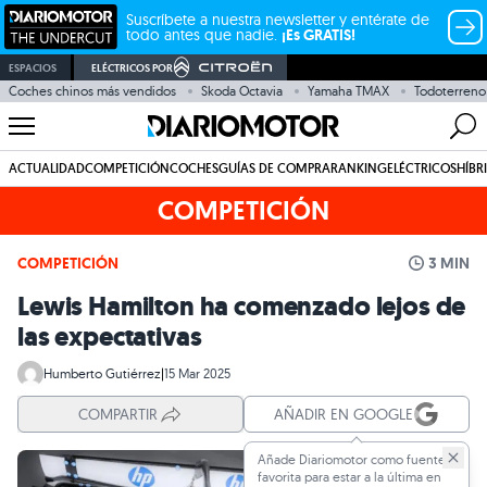
Suscríbete a nuestra newsletter y entérate de
todo antes que nadie.
¡Es GRATIS!
ESPACIOS
ELÉCTRICOS POR
Coches chinos más vendidos
Skoda Octavia
Yamaha TMAX
Todoterreno
ACTUALIDAD
COMPETICIÓN
COCHES
GUÍAS DE COMPRA
RANKING
ELÉCTRICOS
HÍBR
COMPETICIÓN
COMPETICIÓN
3 MIN
Lewis Hamilton ha comenzado lejos de
las expectativas
Humberto Gutiérrez
|
15 Mar 2025
COMPARTIR
AÑADIR EN GOOGLE
Añade Diariomotor como fuente
favorita para estar a la última en