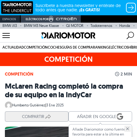
Suscríbete a nuestra newsletter y entérate de
todo antes que nadie.
¡Es GRATIS!
ESPACIOS
ELÉCTRICOS POR
BMW iX3
BMW M3 Neue Klasse
QJ MOTOR
Todoterrenos
Honda
ACTUALIDAD
COMPETICIÓN
COCHES
GUÍAS DE COMPRA
RANKING
ELÉCTRICOS
HÍBR
COMPETICIÓN
COMPETICIÓN
2 MIN
McLaren Racing completó la compra
de su equipo en la IndyCar
Humberto Gutiérrez
|
3 Ene 2025
COMPARTIR
AÑADIR EN GOOGLE
Añade Diariomotor como fuente
favorita para estar a la última en