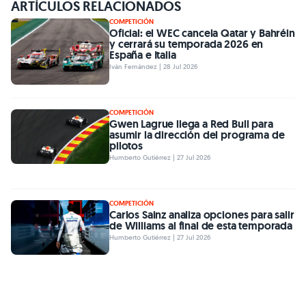
ARTÍCULOS RELACIONADOS
COMPETICIÓN
Oficial: el WEC cancela Qatar y Bahréin
y cerrará su temporada 2026 en
España e Italia
Iván Fernández | 28 Jul 2026
COMPETICIÓN
Gwen Lagrue llega a Red Bull para
asumir la dirección del programa de
pilotos
Humberto Gutiérrez | 27 Jul 2026
COMPETICIÓN
Carlos Sainz analiza opciones para salir
de Williams al final de esta temporada
Humberto Gutiérrez | 27 Jul 2026