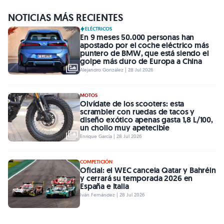
NOTICIAS MÁS RECIENTES
ELÉCTRICOS
En 9 meses 50.000 personas han
apostado por el coche eléctrico más
puntero de BMW, que está siendo el
golpe más duro de Europa a China
Alejandro González | 28 Jul 2026
MOTOS
Olvídate de los scooters: esta
scrambler con ruedas de tacos y
diseño exótico apenas gasta 1,8 L/100,
un chollo muy apetecible
Enrique García | 28 Jul 2026
COMPETICIÓN
Oficial: el WEC cancela Qatar y Bahréin
y cerrará su temporada 2026 en
España e Italia
Iván Fernández | 28 Jul 2026