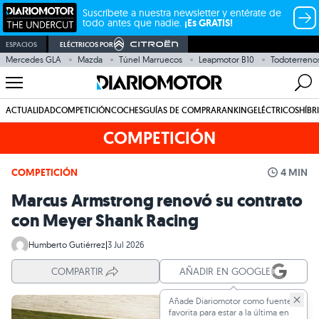
Suscríbete a nuestra newsletter y entérate de
todo antes que nadie.
¡Es GRATIS!
ESPACIOS
ELÉCTRICOS POR
Mercedes GLA
Mazda
Túnel Marruecos
Leapmotor B10
Todoterreno
ACTUALIDAD
COMPETICIÓN
COCHES
GUÍAS DE COMPRA
RANKING
ELÉCTRICOS
HÍBR
COMPETICIÓN
COMPETICIÓN
4 MIN
Marcus Armstrong renovó su contrato
con Meyer Shank Racing
Humberto Gutiérrez
|
3 Jul 2026
COMPARTIR
AÑADIR EN GOOGLE
Añade Diariomotor como fuente
favorita para estar a la última en