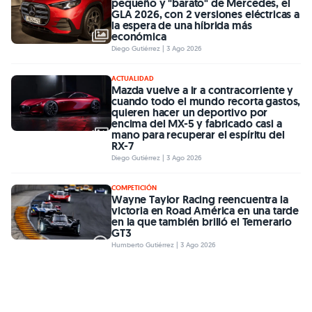
pequeño y "barato" de Mercedes, el
GLA 2026, con 2 versiones eléctricas a
la espera de una híbrida más
económica
Diego Gutiérrez | 3 Ago 2026
ACTUALIDAD
Mazda vuelve a ir a contracorriente y
cuando todo el mundo recorta gastos,
quieren hacer un deportivo por
encima del MX-5 y fabricado casi a
mano para recuperar el espíritu del
RX-7
Diego Gutiérrez | 3 Ago 2026
COMPETICIÓN
Wayne Taylor Racing reencuentra la
victoria en Road América en una tarde
en la que también brilló el Temerario
GT3
Humberto Gutiérrez | 3 Ago 2026