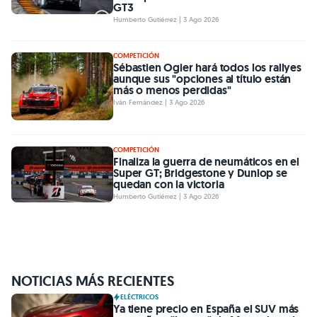
GT3
Humberto Gutiérrez | 3 Ago 2026
COMPETICIÓN
Sébastien Ogier hará todos los rallyes
aunque sus "opciones al título están
más o menos perdidas"
Iván Fernández | 3 Ago 2026
COMPETICIÓN
Finaliza la guerra de neumáticos en el
Super GT; Bridgestone y Dunlop se
quedan con la victoria
Humberto Gutiérrez | 3 Ago 2026
NOTICIAS MÁS RECIENTES
ELÉCTRICOS
Ya tiene precio en España el SUV más