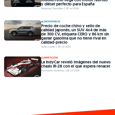
y diésel perfecto para España
Alejandro González | 29 Jul 2026
ENCHUFABLES
Precio de coche chino y sello de
calidad japonés, un SUV 4x4 de más
de 300 CV, etiqueta CERO y 86 km sin
gastar gasolina que no tiene rival en
calidad-precio
Javier López | 28 Jul 2026
COMPETICIÓN
La IndyCar reveló imágenes del nuevo
chasis IR-28 con el que espera renacer
Humberto Gutiérrez | 28 Jul 2026