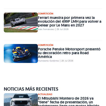
COMPETICIÓN
Ferrari muestra por primera vez la
evolución del 499P LMH para volver a
pelear por Le Mans en 2027
Iván Fernández | 28 Jul 2026
COMPETICIÓN
Porsche Penske Motorsport presentó
su decoración retro para Road
América
Humberto Gutiérrez | 28 Jul 2026
NOTICIAS MÁS RECIENTES
ACTUALIDAD
El Mitsubishi Montero de 2026 ya
"tiene" fecha de presentación, un
todoterreno llega con motor híbrido