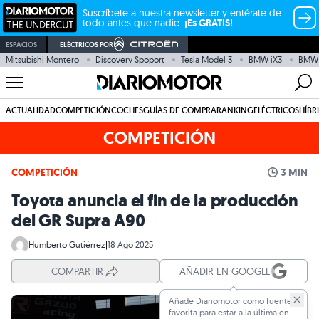
Suscríbete a nuestra newsletter y entérate de
todo antes que nadie.
¡Es GRATIS!
ESPACIOS
ELÉCTRICOS POR
Mitsubishi Montero
Discovery Spoport
Tesla Model 3
BMW iX3
BMW 
ACTUALIDAD
COMPETICIÓN
COCHES
GUÍAS DE COMPRA
RANKING
ELÉCTRICOS
HÍBR
COMPETICIÓN
COMPETICIÓN
3 MIN
Toyota anuncia el fin de la producción
del GR Supra A90
Humberto Gutiérrez
|
18 Ago 2025
COMPARTIR
AÑADIR EN GOOGLE
Añade Diariomotor como fuente
favorita para estar a la última en