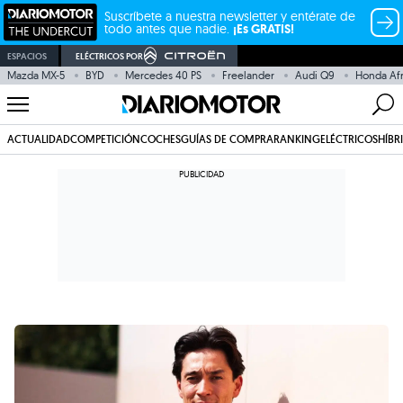
Suscríbete a nuestra newsletter y entérate de
todo antes que nadie.
¡Es GRATIS!
ESPACIOS
ELÉCTRICOS POR
Mazda MX-5
BYD
Mercedes 40 PS
Freelander
Audi Q9
Honda Afr
ACTUALIDAD
COMPETICIÓN
COCHES
GUÍAS DE COMPRA
RANKING
ELÉCTRICOS
HÍBR