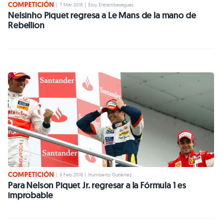
COMPETICIÓN
|
7 Mar 2016
|
Eloy Entrambasaguas
Nelsinho Piquet regresa a Le Mans de la mano de
Rebellion
COMPETICIÓN
|
9 Feb 2016
|
Humberto Gutiérrez
Para Nelson Piquet Jr. regresar a la Fórmula 1 es
improbable