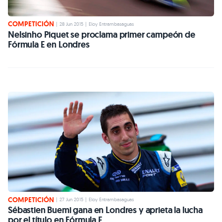
COMPETICIÓN
|
28 Jun 2015
|
Eloy Entrambasaguas
Nelsinho Piquet se proclama primer campeón de
Fórmula E en Londres
COMPETICIÓN
|
27 Jun 2015
|
Eloy Entrambasaguas
Sébastien Buemi gana en Londres y aprieta la lucha
por el título en Fórmula E