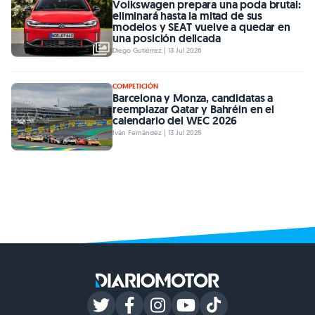
Volkswagen prepara una poda brutal:
eliminará hasta la mitad de sus
modelos y SEAT vuelve a quedar en
una posición delicada
Diego Gutiérrez | 13 Jul 2026
COMPETICIÓN
Barcelona y Monza, candidatas a
reemplazar Qatar y Bahréin en el
calendario del WEC 2026
Iván Fernández | 13 Jul 2026