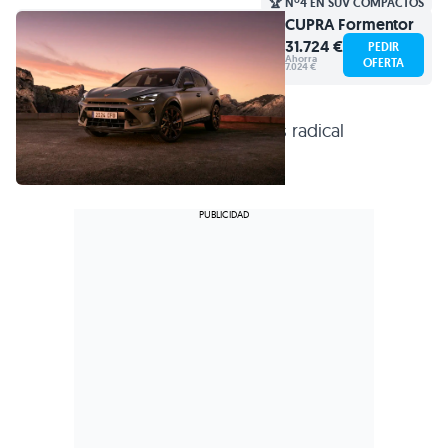
🏆 Nº4 EN SUV COMPACTOS
CUPRA
Formentor
31.724 €
PEDIR
Ahorra
OFERTA
7.024 €
635 CV
para el Made in Spain mas radical