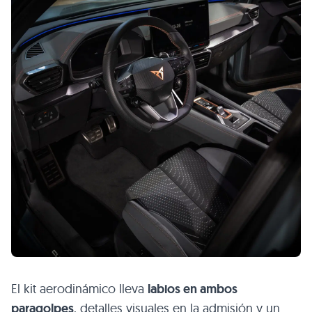
El kit aerodinámico lleva
labios en ambos
paragolpes
, detalles visuales en la admisión y un