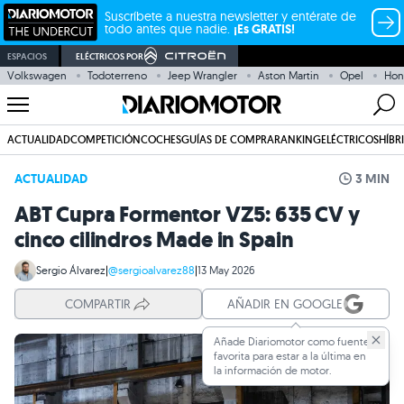
Suscríbete a nuestra newsletter y entérate de
todo antes que nadie.
¡Es GRATIS!
ESPACIOS
ELÉCTRICOS POR
Volkswagen
Todoterreno
Jeep Wrangler
Aston Martin
Opel
Hon
ACTUALIDAD
COMPETICIÓN
COCHES
GUÍAS DE COMPRA
RANKING
ELÉCTRICOS
HÍBR
ACTUALIDAD
3 MIN
ABT Cupra Formentor VZ5: 635 CV y
cinco cilindros Made in Spain
Sergio Álvarez
|
@sergioalvarez88
|
13 May 2026
COMPARTIR
AÑADIR EN GOOGLE
Añade Diariomotor como fuente
favorita para estar a la última en
la información de motor.