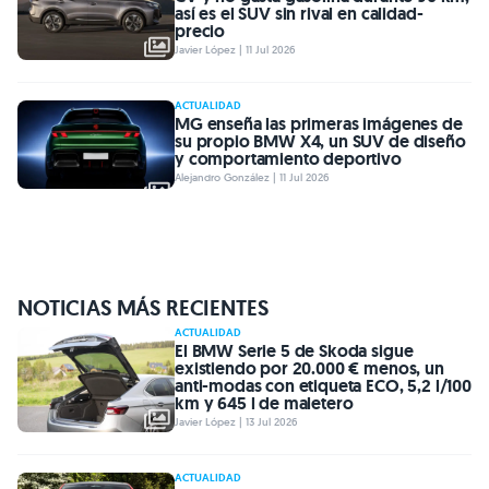
así es el SUV sin rival en calidad-
precio
Javier López | 11 Jul 2026
ACTUALIDAD
MG enseña las primeras imágenes de
su propio BMW X4, un SUV de diseño
y comportamiento deportivo
Alejandro González | 11 Jul 2026
NOTICIAS MÁS RECIENTES
ACTUALIDAD
El BMW Serie 5 de Skoda sigue
existiendo por 20.000 € menos, un
anti-modas con etiqueta ECO, 5,2 l/100
km y 645 l de maletero
Javier López | 13 Jul 2026
ACTUALIDAD