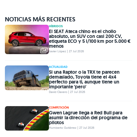
NOTICIAS MÁS RECIENTES
HÍBRIDOS
El SEAT Ateca chino es el chollo
absoluto, un SUV con casi 200 CV,
etiqueta ECO y 5 l/100 km por 5.000 €
menos
Javier López | 27 Jul 2026
ACTUALIDAD
Si una Raptor o la TRX te parecen
demasiado, Toyota tiene el 4x4
perfecto para ti, aunque tiene un
importante 'pero'
David Clavero | 27 Jul 2026
COMPETICIÓN
Gwen Lagrue llega a Red Bull para
asumir la dirección del programa de
pilotos
Humberto Gutiérrez | 27 Jul 2026