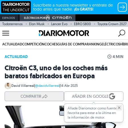
Suscríbete a nuestra newsletter y entérate de
todo antes que nadie.
¡Es GRATIS!
ESPACIOS
ELÉCTRICOS POR
Todoterrenos
Elon Musk
Lancer Evo
EBRO S800
Toyota Crown 2027
ACTUALIDAD
COMPETICIÓN
COCHES
GUÍAS DE COMPRA
RANKING
ELÉCTRICOS
HÍBR
ACTUALIDAD
4 MIN
Citroën C3, uno de los coches más
baratos fabricados en Europa
David Villarreal
|
@davidvillarreal
|
14 Abr 2025
COMPARTIR
AÑADIR EN GOOGLE
Añade Diariomotor como fuente
favorita para estar a la última en
la información de motor.