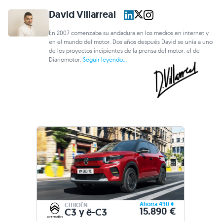
David Villarreal
En 2007 comenzaba su andadura en los medios en internet y
en el mundo del motor. Dos años después David se unía a uno
de los proyectos incipientes de la prensa del motor, el de
Diariomotor.
Seguir leyendo...
Ahorra 490 €
CITROËN
15.890 €
C3 y ë-C3