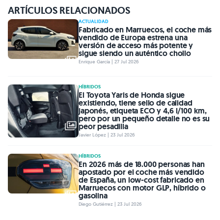
ARTÍCULOS RELACIONADOS
ACTUALIDAD
Fabricado en Marruecos, el coche más
vendido de Europa estrena una
versión de acceso más potente y
sigue siendo un auténtico chollo
Enrique García | 27 Jul 2026
HÍBRIDOS
El Toyota Yaris de Honda sigue
existiendo, tiene sello de calidad
japonés, etiqueta ECO y 4,6 l/100 km,
pero por un pequeño detalle no es su
peor pesadilla
Javier López | 23 Jul 2026
HÍBRIDOS
En 2026 más de 18.000 personas han
apostado por el coche más vendido
de España, un low-cost fabricado en
Marruecos con motor GLP, híbrido o
gasolina
Diego Gutiérrez | 23 Jul 2026