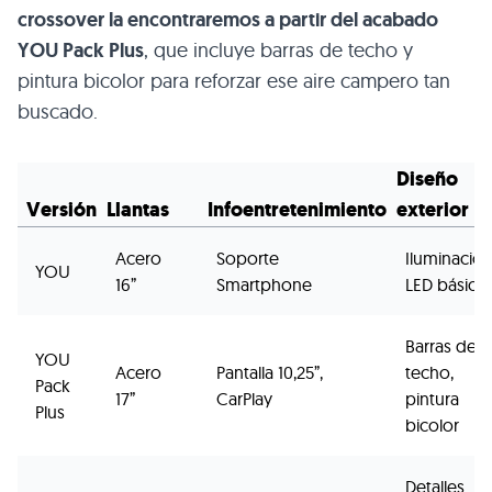
crossover la encontraremos a partir del acabado
YOU Pack Plus
, que incluye barras de techo y
pintura bicolor para reforzar ese aire campero tan
buscado.
Diseño
Versión
Llantas
Infoentretenimiento
exterior
Acero
Soporte
Iluminació
YOU
16”
Smartphone
LED básica
Barras de
YOU
Acero
Pantalla 10,25”,
techo,
Pack
17”
CarPlay
pintura
Plus
bicolor
Detalles