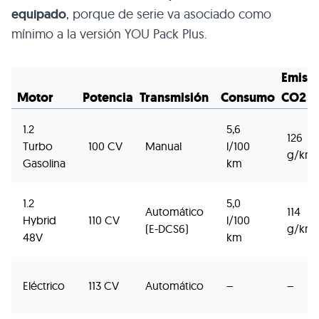
equipado
, porque de serie va asociado como
mínimo a la versión YOU Pack Plus.
Emisi
Motor
Potencia
Transmisión
Consumo
CO2
1.2
5,6
126
Turbo
100 CV
Manual
l/100
g/km
Gasolina
km
1.2
5,0
Automático
114
Hybrid
110 CV
l/100
(E-DCS6)
g/km
48V
km
Eléctrico
113 CV
Automático
–
–