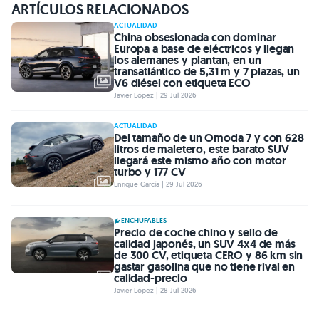
ARTÍCULOS RELACIONADOS
ACTUALIDAD
China obsesionada con dominar
Europa a base de eléctricos y llegan
los alemanes y plantan, en un
transatlántico de 5,31 m y 7 plazas, un
V6 diésel con etiqueta ECO
Javier López | 29 Jul 2026
ACTUALIDAD
Del tamaño de un Omoda 7 y con 628
litros de maletero, este barato SUV
llegará este mismo año con motor
turbo y 177 CV
Enrique García | 29 Jul 2026
ENCHUFABLES
Precio de coche chino y sello de
calidad japonés, un SUV 4x4 de más
de 300 CV, etiqueta CERO y 86 km sin
gastar gasolina que no tiene rival en
calidad-precio
Javier López | 28 Jul 2026