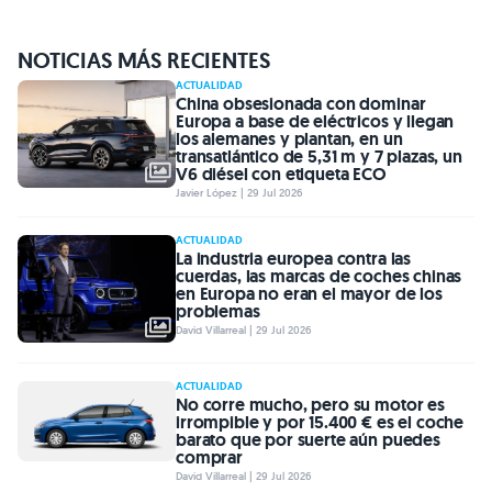
NOTICIAS MÁS RECIENTES
ACTUALIDAD
China obsesionada con dominar
Europa a base de eléctricos y llegan
los alemanes y plantan, en un
transatlántico de 5,31 m y 7 plazas, un
V6 diésel con etiqueta ECO
Javier López | 29 Jul 2026
ACTUALIDAD
La industria europea contra las
cuerdas, las marcas de coches chinas
en Europa no eran el mayor de los
problemas
David Villarreal | 29 Jul 2026
ACTUALIDAD
No corre mucho, pero su motor es
irrompible y por 15.400 € es el coche
barato que por suerte aún puedes
comprar
David Villarreal | 29 Jul 2026