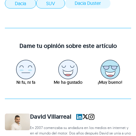
Dacia Duster
Dacia
SUV
Dame tu opinión sobre este artículo
Ni fu, ni fa
Me ha gustado
¡Muy bueno!
David Villarreal
En 2007 comenzaba su andadura en los medios en internet y
en el mundo del motor. Dos años después David se unía a uno