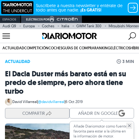
Suscríbete a nuestra newsletter y entérate de
todo antes que nadie.
¡Es GRATIS!
ESPACIOS
ELÉCTRICOS POR
Audi Q9
Europa
Coches
Italia
GWM Tank 300
Mitsubishi Monter
ACTUALIDAD
COMPETICIÓN
COCHES
GUÍAS DE COMPRA
RANKING
ELÉCTRICOS
HÍBR
ACTUALIDAD
3 MIN
El Dacia Duster más barato está en su
precio de siempre, pero ahora tiene
turbo
David Villarreal
|
@davidvillarreal
|
6 Oct 2019
COMPARTIR
AÑADIR EN GOOGLE
Añade Diariomotor como fuente
favorita para estar a la última en
la información de motor.