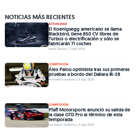
NOTICIAS MÁS RECIENTES
ACTUALIDAD
El Koenigsegg americano se llama
Blackbird, tiene 850 CV libres de
Turbos o electrificación y sólo se
fabricarán 71 coches
David Clavero | 3 Ago 2026
COMPETICIÓN
Álex Palou optimista tras sus primeras
pruebas a bordo del Dallara IR-28
Humberto Gutiérrez | 3 Ago 2026
COMPETICIÓN
Pfaff Motorsports anunció su salida de
la clase GTD Pro al término de esta
temporada
Humberto Gutiérrez | 3 Ago 2026