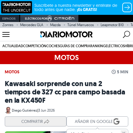
Suscríbete a nuestra newsletter y entérate de
todo antes que nadie.
¡Es GRATIS!
ESPACIOS
ELÉCTRICOS POR
Zontes
Mercedes GLA
Mazda
Túnel Marruecos
Leapmotor B10
T
ACTUALIDAD
COMPETICIÓN
COCHES
GUÍAS DE COMPRA
RANKING
ELÉCTRICOS
HÍBR
MOTOS
MOTOS
5 MIN
Kawasaki sorprende con una 2
tiempos de 327 cc para campo basada
en la KX450F
Diego Gutiérrez
|
3 Jun 2026
COMPARTIR
AÑADIR EN GOOGLE