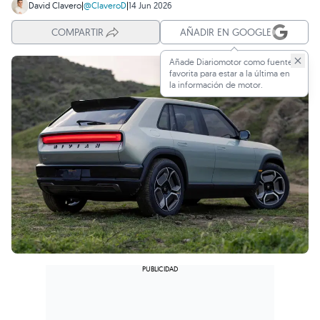
David Clavero
|
@ClaveroD
|
14 Jun 2026
COMPARTIR
AÑADIR EN GOOGLE
Añade Diariomotor como fuente
favorita para estar a la última en
la información de motor.