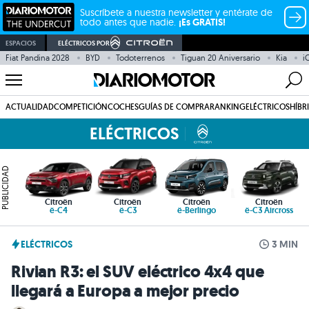
Suscríbete a nuestra newsletter y entérate de
todo antes que nadie.
¡Es GRATIS!
ESPACIOS
ELÉCTRICOS POR
Fiat Pandina 2028
BYD
Todoterrenos
Tiguan 20 Aniversario
Kia
i
ACTUALIDAD
COMPETICIÓN
COCHES
GUÍAS DE COMPRA
RANKING
ELÉCTRICOS
HÍBR
ELÉCTRICOS
PUBLICIDAD
Citroën
Citroën
Citroën
Citroën
ë-C4
ë-C3
ë-Berlingo
ë-C3 Aircross
ELÉCTRICOS
3 MIN
Rivian R3: el SUV eléctrico 4x4 que
llegará a Europa a mejor precio