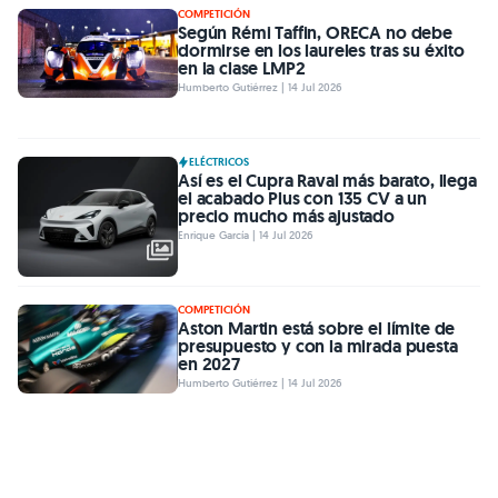
COMPETICIÓN
Según Rémi Taffin, ORECA no debe
dormirse en los laureles tras su éxito
en la clase LMP2
Humberto Gutiérrez | 14 Jul 2026
ELÉCTRICOS
Así es el Cupra Raval más barato, llega
el acabado Plus con 135 CV a un
precio mucho más ajustado
Enrique García | 14 Jul 2026
COMPETICIÓN
Aston Martin está sobre el límite de
presupuesto y con la mirada puesta
en 2027
Humberto Gutiérrez | 14 Jul 2026