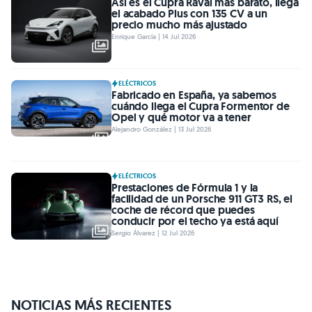
Así es el Cupra Raval más barato, llega
el acabado Plus con 135 CV a un
precio mucho más ajustado
Enrique García | 14 Jul 2026
ELÉCTRICOS
Fabricado en España, ya sabemos
cuándo llega el Cupra Formentor de
Opel y qué motor va a tener
Alejandro González | 13 Jul 2026
ELÉCTRICOS
Prestaciones de Fórmula 1 y la
facilidad de un Porsche 911 GT3 RS, el
coche de récord que puedes
conducir por el techo ya está aquí
Sergio Álvarez | 12 Jul 2026
NOTICIAS MÁS RECIENTES