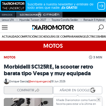
Suscríbete a nuestra newsletter y entérate de
todo antes que nadie.
¡Es GRATIS!
ESPACIOS
ELÉCTRICOS POR
Lexus LFA
Hyundai Tucson 2027
Toyota Corolla Sedán
Renault 5 Hybrid
ACTUALIDAD
COMPETICIÓN
COCHES
GUÍAS DE COMPRA
RANKING
ELÉCTRICOS
HÍBR
MOTOS
MOTOS
3 MIN
Morbidelli SC125RE, la scooter retro
barata tipo Vespa y muy equipada
Enrique García
|
@enriquengarcia
|
18 Jun 2026
COMPARTIR
AÑADIR EN GOOGLE
Añade Diariomotor como fuente
favorita para estar a la última en