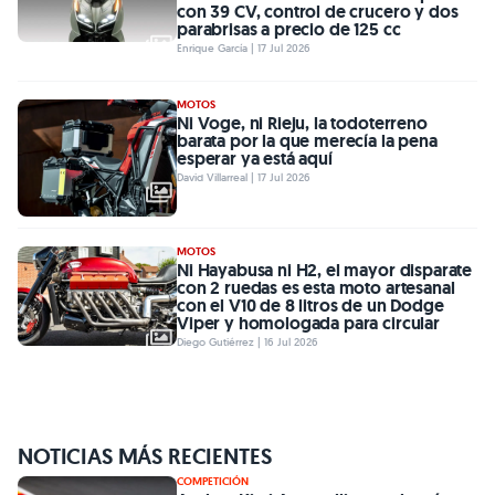
con 39 CV, control de crucero y dos
parabrisas a precio de 125 cc
Enrique García | 17 Jul 2026
MOTOS
Ni Voge, ni Rieju, la todoterreno
barata por la que merecía la pena
esperar ya está aquí
David Villarreal | 17 Jul 2026
MOTOS
Ni Hayabusa ni H2, el mayor disparate
con 2 ruedas es esta moto artesanal
con el V10 de 8 litros de un Dodge
Viper y homologada para circular
Diego Gutiérrez | 16 Jul 2026
NOTICIAS MÁS RECIENTES
COMPETICIÓN