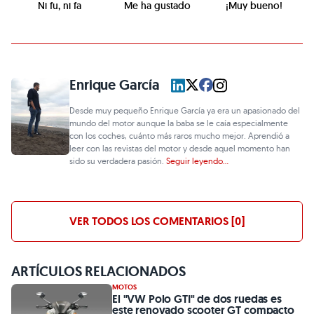
Ni fu, ni fa
Me ha gustado
¡Muy bueno!
Enrique García
Desde muy pequeño Enrique García ya era un apasionado del
mundo del motor aunque la baba se le caía especialmente
con los coches, cuánto más raros mucho mejor. Aprendió a
leer con las revistas del motor y desde aquel momento han
sido su verdadera pasión.
Seguir leyendo...
VER TODOS LOS COMENTARIOS [0]
ARTÍCULOS RELACIONADOS
MOTOS
El "VW Polo GTI" de dos ruedas es
este renovado scooter GT compacto