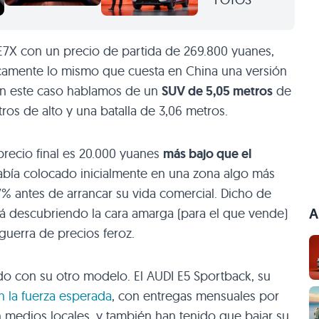
l E7X con un precio de partida de 269.800 yuanes,
icamente lo mismo que cuesta en China una versión
en este caso hablamos de un
SUV de 5,05 metros
de
tros de alto y una batalla de 3,06 metros.
precio final es 20.000 yuanes
más bajo que el
había colocado inicialmente en una zona algo más
7% antes de arrancar su vida comercial. Dicho de
A
stá descubriendo la cara amarga (para el que vende)
uerra de precios feroz.
ndo con su otro modelo. El AUDI E5 Sportback, su
 la fuerza esperada
, con entregas mensuales por
 medios locales, y también han tenido que bajar su