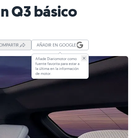
un Q3 básico
OMPARTIR
AÑADIR EN GOOGLE
Añade Diariomotor como
fuente favorita para estar a
la última en la información
de motor.