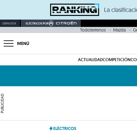
La clasifica
ESPACIOS
ELÉCTRICOS POR
Todoterrenos
Mazda
G
MENÚ
ACTUALIDAD
COMPETICIÓN
CO
PUBLICIDAD
ELÉCTRICOS