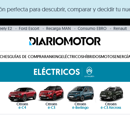
ción perfecta para descubrir, comparar y decidir tu 
eely E2
Ford Escort
Recarga MAN
Consumo EBRO
Renault
CHES
GUÍAS DE COMPRA
RANKING
ELÉCTRICOS
HÍBRIDOS
MOTOS
ENERGÍA
ELÉCTRICOS
Citroën
Citroën
Citroën
Citroën
ë-C4
ë-C3
ë-Berlingo
ë-C3 Aircross