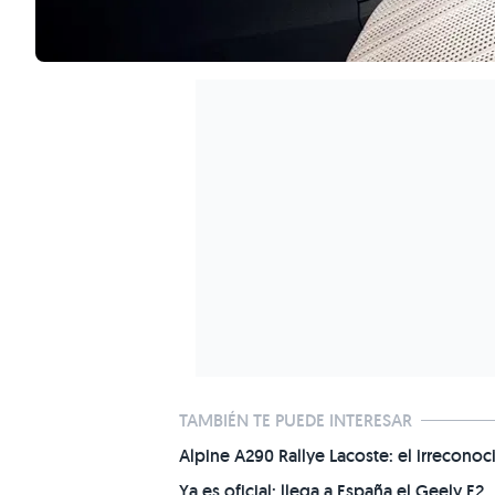
TAMBIÉN TE PUEDE INTERESAR
Alpine A290 Rallye Lacoste: el irrecono
Ya es oficial: llega a España el Geely E2