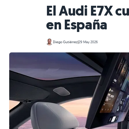
El Audi E7X c
en España
Diego Gutiérrez
|
29 May 2026