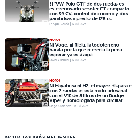
El "VW Polo GTI" de dos ruedas es
este renovado scooter GT compacto
con 39 CV, control de crucero y dos
parabrisas a precio de 125 cc
Enrique García | 17 Jul 2026
MOTOS
Ni Voge, ni Rieju, la todoterreno
barata por la que merecía la pena
esperar ya está aquí
David Villarreal | 17 Jul 2026
MOTOS
Ni Hayabusa ni H2, el mayor disparate
con 2 ruedas es esta moto artesanal
con el V10 de 8 litros de un Dodge
Viper y homologada para circular
Diego Gutiérrez | 16 Jul 2026
NOTICIAS MÁS RECIENTES