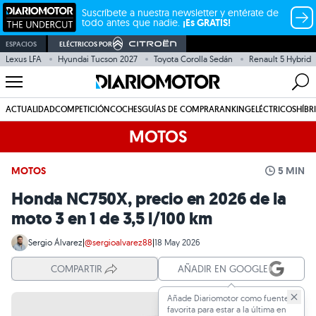
Suscríbete a nuestra newsletter y entérate de
todo antes que nadie.
¡Es GRATIS!
ESPACIOS
ELÉCTRICOS POR
Lexus LFA
Hyundai Tucson 2027
Toyota Corolla Sedán
Renault 5 Hybrid
ACTUALIDAD
COMPETICIÓN
COCHES
GUÍAS DE COMPRA
RANKING
ELÉCTRICOS
HÍBR
MOTOS
MOTOS
5 MIN
Honda NC750X, precio en 2026 de la
moto 3 en 1 de 3,5 l/100 km
Sergio Álvarez
|
@sergioalvarez88
|
18 May 2026
COMPARTIR
AÑADIR EN GOOGLE
Añade Diariomotor como fuente
favorita para estar a la última en