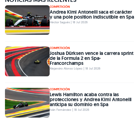
COMPETICIÓN
Andrea Kimi Antonelli saca el carácter
y una pole position indiscutible en Spa
Héctor Sagués | 18 Jul 2026
COMPETICIÓN
Joshua Dürksen vence la carrera sprint
de la Formula 2 en Spa-
Francorchamps
Alejandro Alonso López | 18 Jul 2026
COMPETICIÓN
Lewis Hamilton acaba contra las
protecciones y Andrea Kimi Antonelli
anticipa su dominio en Spa
Iván Fernández | 18 Jul 2026