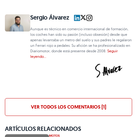
Sergio Álvarez
Aunque es técnico en comercio internacional de formación,
los coches han sido su pasión (incluso obsesión) desde que
apenas levantaba un metro del suelo y sus padres le regalaron
un Ferrari rojo a pedales. Su afición se ha profesionalizado en
Diariomotor, donde está presente desde 2008.
Seguir
leyendo...
VER TODOS LOS COMENTARIOS [1]
ARTÍCULOS RELACIONADOS
MOTOS