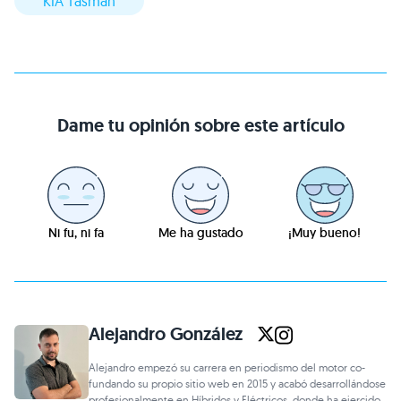
KIA Tasman
Dame tu opinión sobre este artículo
Ni fu, ni fa
Me ha gustado
¡Muy bueno!
Alejandro González
Alejandro empezó su carrera en periodismo del motor co-
fundando su propio sitio web en 2015 y acabó desarrollándose
profesionalmente en Híbridos y Eléctricos, donde ha ejercido