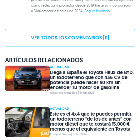
como redactor y probador desde 2019 hasta su incorporación
a Diariomotor a finales de 2024.
Seguir leyendo...
VER TODOS LOS COMENTARIOS [0]
ARTÍCULOS RELACIONADOS
ACTUALIDAD
Llega a España el Toyota Hilux de BYD,
un todoterreno que con 436 CV de
potencia puede hacer 90 km sin
encender su motor de gasolina
Alejandro González | 9 Jul 2026
ACTUALIDAD
Este es el 4x4 que te puedes permitir,
un todoterreno "de los de antes" con
motor diésel que te costará 15.000 €
menos que el equivalente en Toyota
Enrique García | 6 Jul 2026