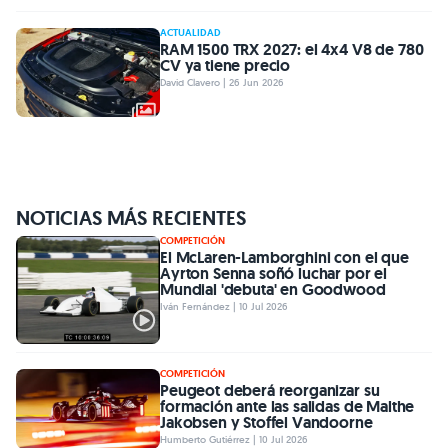
ACTUALIDAD
RAM 1500 TRX 2027: el 4x4 V8 de 780
CV ya tiene precio
David Clavero | 26 Jun 2026
NOTICIAS MÁS RECIENTES
COMPETICIÓN
El McLaren-Lamborghini con el que
Ayrton Senna soñó luchar por el
Mundial 'debuta' en Goodwood
Iván Fernández | 10 Jul 2026
COMPETICIÓN
Peugeot deberá reorganizar su
formación ante las salidas de Malthe
Jakobsen y Stoffel Vandoorne
Humberto Gutiérrez | 10 Jul 2026