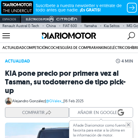
Suscríbete a nuestra newsletter y entérate de
todo antes que nadie.
¡Es GRATIS!
ESPACIOS
ELÉCTRICOS POR
Renault Austral E-Tech
China
FIAT 600
Yamaha
Kia Seltos
MG G
ACTUALIDAD
COMPETICIÓN
COCHES
GUÍAS DE COMPRA
RANKING
ELÉCTRICOS
HÍBR
ACTUALIDAD
4 MIN
KIA pone precio por primera vez al
Tasman, su todoterreno de tipo pick-
up
Alejandro González
|
@GValex_
|
16 Feb 2025
COMPARTIR
AÑADIR EN GOOGLE
Añade Diariomotor como fuente
favorita para estar a la última en
la información de motor.