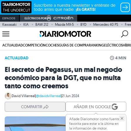
Suscríbete a nuestra newsletter y entérate de
todo antes que nadie.
¡Es GRATIS!
ESPACIOS
ELÉCTRICOS POR
Kawasaki
KIA
BAW 212
Mazda MX-5
BYD
Mercedes 40 PS
Fre
ACTUALIDAD
COMPETICIÓN
COCHES
GUÍAS DE COMPRA
RANKING
ELÉCTRICOS
HÍBR
ACTUALIDAD
4 MIN
El secreto de Pegasus, un mal negocio
económico para la DGT, que no multa
tanto como creemos
David Villarreal
|
@davidvillarreal
|
21 Jun 2024
COMPARTIR
AÑADIR EN GOOGLE
Añade Diariomotor como fuente
favorita para estar a la última en
la información de motor.