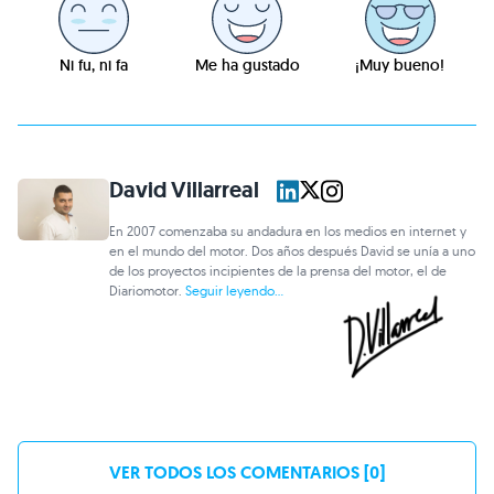
Ni fu, ni fa
Me ha gustado
¡Muy bueno!
David Villarreal
En 2007 comenzaba su andadura en los medios en internet y
en el mundo del motor. Dos años después David se unía a uno
de los proyectos incipientes de la prensa del motor, el de
Diariomotor.
Seguir leyendo...
VER TODOS LOS COMENTARIOS [0]