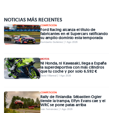
NOTICIAS MÁS RECIENTES
COMPETICIÓN
Ford Racing alcanza el título de
fabricantes en el Supercars ratificando
su amplio dominio esta temporada
Humberto Gutiérrez | 1 Ago 2026
MOTOS
Ni Honda, ni Kawasaki, llega a España
la superdeportiva con más cilindros
que tu coche y por solo 6.592 €
David Villarreal | 1 Ago 2026
COMPETICIÓN
Rally de Finlandia: Sébastien Ogier
tiende la trampa, Elfyn Evans cae y el
WRC se pone patas arriba
Iván Fernández | 1 Ago 2026