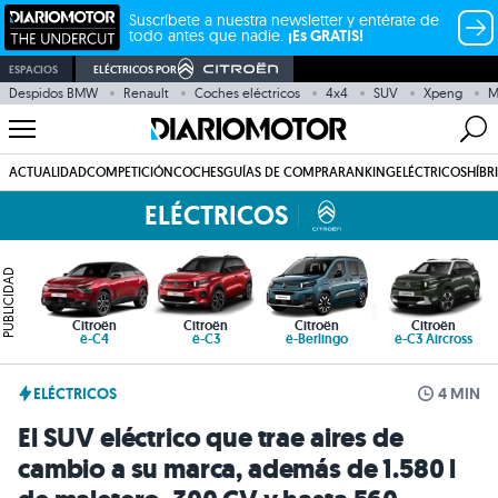
Suscríbete a nuestra newsletter y entérate de
todo antes que nadie.
¡Es GRATIS!
ESPACIOS
ELÉCTRICOS POR
Despidos BMW
Renault
Coches eléctricos
4x4
SUV
Xpeng
M
ACTUALIDAD
COMPETICIÓN
COCHES
GUÍAS DE COMPRA
RANKING
ELÉCTRICOS
HÍBR
ELÉCTRICOS
PUBLICIDAD
Citroën
Citroën
Citroën
Citroën
ë-C4
ë-C3
ë-Berlingo
ë-C3 Aircross
ELÉCTRICOS
4 MIN
El SUV eléctrico que trae aires de
cambio a su marca, además de 1.580 l