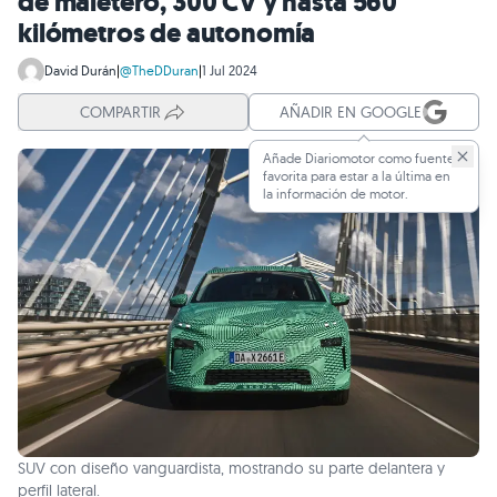
de maletero, 300 CV y hasta 560
kilómetros de autonomía
David Durán
|
@TheDDuran
|
1 Jul 2024
COMPARTIR
AÑADIR EN GOOGLE
Añade Diariomotor como fuente
favorita para estar a la última en
la información de motor.
SUV con diseño vanguardista, mostrando su parte delantera y
perfil lateral.