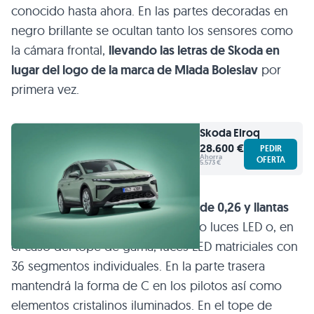
conocido hasta ahora. En las partes decoradas en
negro brillante se ocultan tanto los sensores como
la cámara frontal,
llevando las letras de Skoda en
lugar del logo de la marca de Mlada Boleslav
por
primera vez.
Skoda
Elroq
28.600 €
PEDIR
Ahorra
OFERTA
5.573 €
Con un
coeficiente aerodinámico de 0,26 y llantas
de entre 19 y 21 pulgadas
, así como luces LED o, en
el caso del tope de gama, luces LED matriciales con
36 segmentos individuales. En la parte trasera
mantendrá la forma de C en los pilotos así como
elementos cristalinos iluminados. En el tope de