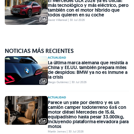
El Mercedes GLA 2026 ya es oficial:
más tecnológico y más eléctrico, pero
también con el motor híbrido que
todos quieren en su coche
David Villarreal | 30 Jul 2026
NOTICIAS MÁS RECIENTES
ACTUALIDAD
La última marca alemana que resistía a
China y EE.UU. también prepara miles
de despidos: BMW ya no es inmune a
la crisis
Diego Gutiérrez | 30 Jul 2026
ACTUALIDAD
Parece un yate por dentro y es un
camión camper todoterreno 6x6 con
motor diésel Mercedes de 15.6L
equipadísimo hasta pesar 33.000kg,
incluyendo plataforma elevadora para
motos
Martín Jemes | 30 Jul 2026