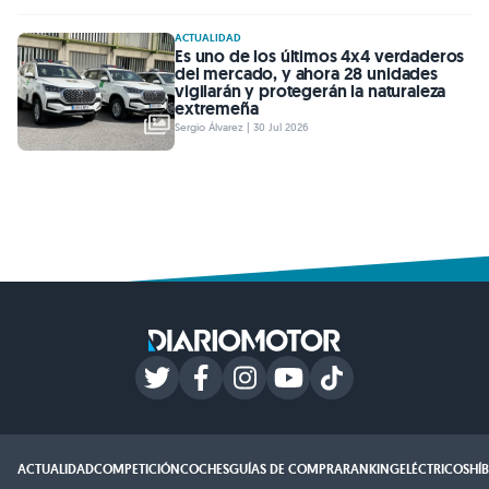
ACTUALIDAD
Es uno de los últimos 4x4 verdaderos
del mercado, y ahora 28 unidades
vigilarán y protegerán la naturaleza
extremeña
Sergio Álvarez | 30 Jul 2026
ACTUALIDAD
COMPETICIÓN
COCHES
GUÍAS DE COMPRA
RANKING
ELÉCTRICOS
HÍ