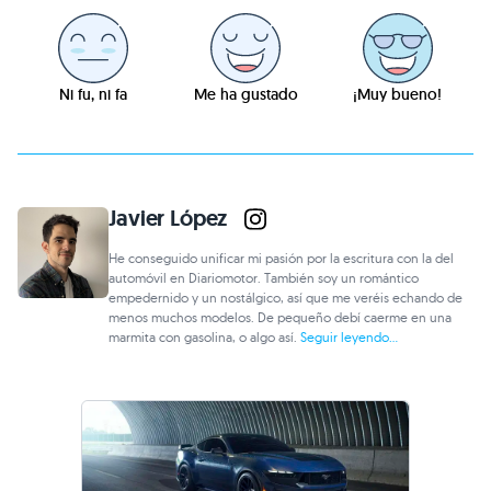
Ni fu, ni fa
Me ha gustado
¡Muy bueno!
Javier López
He conseguido unificar mi pasión por la escritura con la del
automóvil en Diariomotor. También soy un romántico
empedernido y un nostálgico, así que me veréis echando de
menos muchos modelos. De pequeño debí caerme en una
marmita con gasolina, o algo así.
Seguir leyendo...