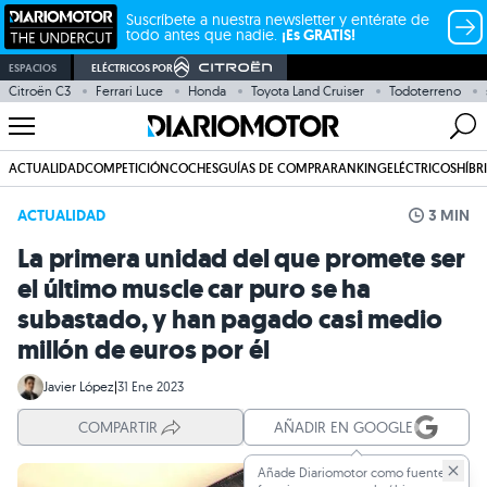
Suscríbete a nuestra newsletter y entérate de
todo antes que nadie.
¡Es GRATIS!
ESPACIOS
ELÉCTRICOS POR
Citroën C3
Ferrari Luce
Honda
Toyota Land Cruiser
Todoterreno
ACTUALIDAD
COMPETICIÓN
COCHES
GUÍAS DE COMPRA
RANKING
ELÉCTRICOS
HÍBR
ACTUALIDAD
3 MIN
La primera unidad del que promete ser
el último muscle car puro se ha
subastado, y han pagado casi medio
millón de euros por él
Javier López
|
31 Ene 2023
COMPARTIR
AÑADIR EN GOOGLE
Añade Diariomotor como fuente