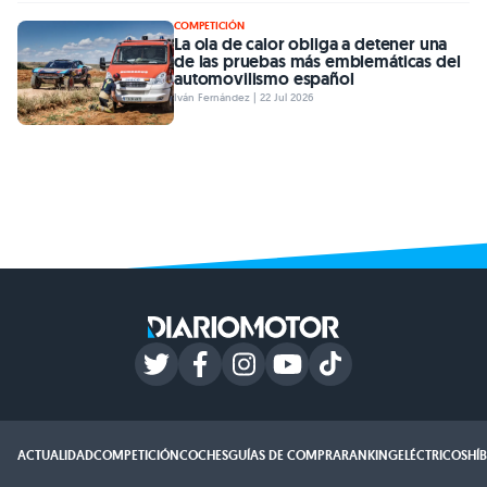
COMPETICIÓN
La ola de calor obliga a detener una
de las pruebas más emblemáticas del
automovilismo español
Iván Fernández | 22 Jul 2026
ACTUALIDAD
COMPETICIÓN
COCHES
GUÍAS DE COMPRA
RANKING
ELÉCTRICOS
HÍ