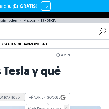
nadie.
¡Es GRATIS!
rgía nuclear
Macbor
ES NOTICIA
 Y SOSTENIBILIDAD
MOVILIDAD
4 MIN
 Tesla y qué
OMPARTIR
AÑADIR EN GOOGLE
Añade Diariomotor como