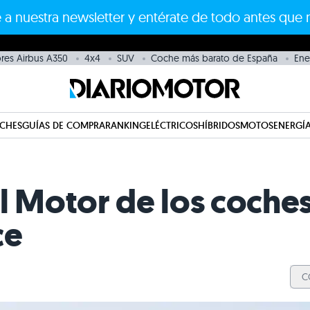
 a nuestra newsletter y entérate de todo antes que 
res Airbus A350
4x4
SUV
Coche más barato de España
Ene
CHES
GUÍAS DE COMPRA
RANKING
ELÉCTRICOS
HÍBRIDOS
MOTOS
ENERGÍA
l Motor de los coches
ce
C