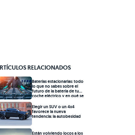
RTÍCULOS RELACIONADOS
Baterías estacionarias: todo
lo que no sabes sobre el
futuro de la batería de tu
coche eléctrico y en qué se
convertirá
Elegir un SUV o un 4x4
favorece la nueva
tendencia: la autobesidad
Están volviendo locos a los