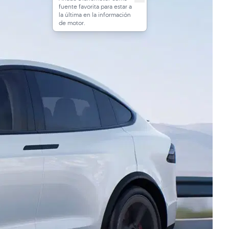
fuente favorita para estar a
la última en la información
de motor.