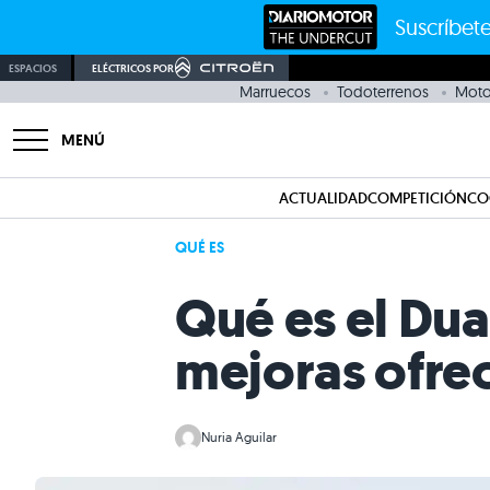
Suscríbete
ESPACIOS
ELÉCTRICOS POR
Marruecos
Todoterrenos
Moto
MENÚ
ACTUALIDAD
COMPETICIÓN
CO
QUÉ ES
Qué es el Dua
mejoras ofre
Nuria Aguilar