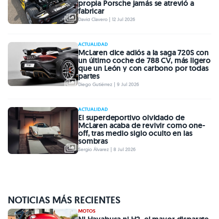
propia Porsche jamás se atrevió a
fabricar
David Clavero | 12 Jul 2026
ACTUALIDAD
McLaren dice adiós a la saga 720S con
un último coche de 788 CV, más ligero
que un León y con carbono por todas
partes
Diego Gutiérrez | 9 Jul 2026
ACTUALIDAD
El superdeportivo olvidado de
McLaren acaba de revivir como one-
off, tras medio siglo oculto en las
sombras
Sergio Álvarez | 8 Jul 2026
NOTICIAS MÁS RECIENTES
MOTOS