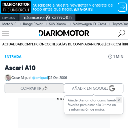
Suscríbete a nuestra newsletter y entérate de
todo antes que nadie.
¡Es GRATIS!
ESPACIOS
ELÉCTRICOS POR
Moto V10
Range Rover
SUV Xiaomi
Volkswagen ID. Cross
Toyota Yar
ACTUALIDAD
COMPETICIÓN
COCHES
GUÍAS DE COMPRA
RANKING
ELÉCTRICOS
HÍBR
ENTRADA
1 MIN
Ascari A10
Óscar Miguel
|
@omiguel
|
25 Oct 2006
COMPARTIR
AÑADIR EN GOOGLE
Añade Diariomotor como fuente
favorita para estar a la última en
la información de motor.