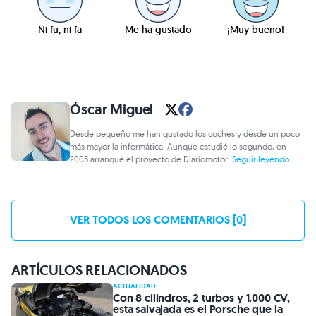
Ni fu, ni fa
Me ha gustado
¡Muy bueno!
Óscar Miguel
Desde pequeño me han gustado los coches y desde un poco
más mayor la informática. Aunque estudié lo segundo, en
2005 arranqué el proyecto de Diariomotor.
Seguir leyendo...
VER TODOS LOS COMENTARIOS [0]
ARTÍCULOS RELACIONADOS
ACTUALIDAD
Con 8 cilindros, 2 turbos y 1.000 CV,
esta salvajada es el Porsche que la