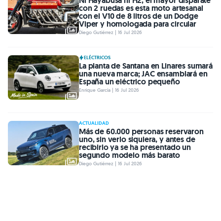
Ni Hayabusa ni H2, el mayor disparate
con 2 ruedas es esta moto artesanal
con el V10 de 8 litros de un Dodge
Viper y homologada para circular
Diego Gutiérrez | 16 Jul 2026
ELÉCTRICOS
La planta de Santana en Linares sumará
una nueva marca; JAC ensamblará en
España un eléctrico pequeño
Enrique García | 16 Jul 2026
ACTUALIDAD
Más de 60.000 personas reservaron
uno, sin verlo siquiera, y antes de
recibirlo ya se ha presentado un
segundo modelo más barato
Diego Gutiérrez | 16 Jul 2026