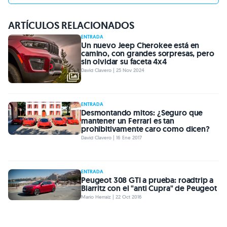
ARTÍCULOS RELACIONADOS
ENTRADA
Un nuevo Jeep Cherokee está en
camino, con grandes sorpresas, pero
sin olvidar su faceta 4x4
David Clavero | 25 Nov 2024
ENTRADA
Desmontando mitos: ¿Seguro que
mantener un Ferrari es tan
prohibitivamente caro como dicen?
David Clavero | 16 Ene 2017
ENTRADA
Peugeot 308 GTI a prueba: roadtrip a
Biarritz con el "anti Cupra" de Peugeot
Mario Herraiz | 22 Oct 2016