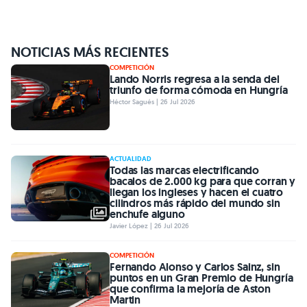
NOTICIAS MÁS RECIENTES
COMPETICIÓN
Lando Norris regresa a la senda del
triunfo de forma cómoda en Hungría
Héctor Sagués | 26 Jul 2026
ACTUALIDAD
Todas las marcas electrificando
bacalos de 2.000 kg para que corran y
llegan los ingleses y hacen el cuatro
cilindros más rápido del mundo sin
enchufe alguno
Javier López | 26 Jul 2026
COMPETICIÓN
Fernando Alonso y Carlos Sainz, sin
puntos en un Gran Premio de Hungría
que confirma la mejoría de Aston
Martin