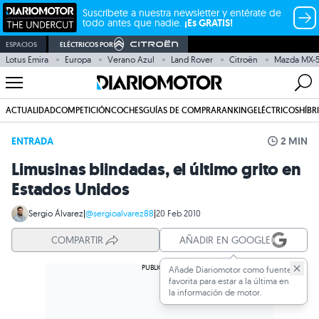
Suscríbete a nuestra newsletter y entérate de
todo antes que nadie.
¡Es GRATIS!
ESPACIOS
ELÉCTRICOS POR
Lotus Emira
Europa
Verano Azul
Land Rover
Citroën
Mazda MX-
ACTUALIDAD
COMPETICIÓN
COCHES
GUÍAS DE COMPRA
RANKING
ELÉCTRICOS
HÍBR
ENTRADA
2 MIN
Limusinas blindadas, el último grito en
Estados Unidos
Sergio Álvarez
|
@sergioalvarez88
|
20 Feb 2010
COMPARTIR
AÑADIR EN GOOGLE
Añade Diariomotor como fuente
favorita para estar a la última en
la información de motor.