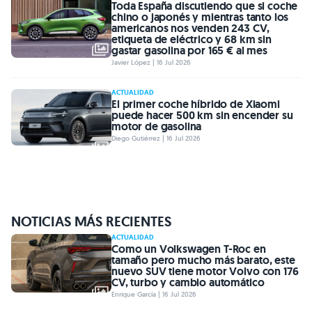
Toda España discutiendo que si coche
chino o japonés y mientras tanto los
americanos nos venden 243 CV,
etiqueta de eléctrico y 68 km sin
gastar gasolina por 165 € al mes
Javier López | 16 Jul 2026
ACTUALIDAD
El primer coche híbrido de Xiaomi
puede hacer 500 km sin encender su
motor de gasolina
Diego Gutiérrez | 16 Jul 2026
NOTICIAS MÁS RECIENTES
ACTUALIDAD
Como un Volkswagen T-Roc en
tamaño pero mucho más barato, este
nuevo SUV tiene motor Volvo con 176
CV, turbo y cambio automático
Enrique García | 16 Jul 2026