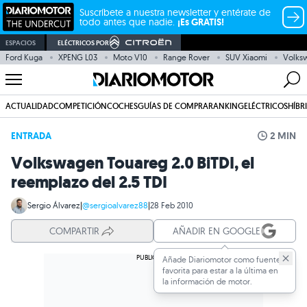
Suscríbete a nuestra newsletter y entérate de
todo antes que nadie.
¡Es GRATIS!
ESPACIOS
ELÉCTRICOS POR
Ford Kuga
XPENG L03
Moto V10
Range Rover
SUV Xiaomi
Volksw
ACTUALIDAD
COMPETICIÓN
COCHES
GUÍAS DE COMPRA
RANKING
ELÉCTRICOS
HÍBR
ENTRADA
2 MIN
Volkswagen Touareg 2.0 BiTDI, el
reemplazo del 2.5 TDI
Sergio Álvarez
|
@sergioalvarez88
|
28 Feb 2010
COMPARTIR
AÑADIR EN GOOGLE
Añade Diariomotor como fuente
favorita para estar a la última en
la información de motor.