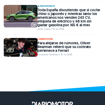
ENCHUFABLES
Toda España discutiendo que si coche
chino o japonés y mientras tanto los
americanos nos venden 243 CV,
etiqueta de eléctrico y 68 km sin
gastar gasolina por 165 € al mes
Javier López | 16 Jul 2026
COMPETICIÓN
Para alejarse de rumores, Oliver
Bearman reiteró que su contrato
pertenece a Ferrari
Humberto Gutiérrez | 16 Jul 2026