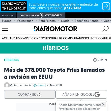
Suscríbete a nuestra newsletter y entérate de
todo antes que nadie.
¡Es GRATIS!
ESPACIOS
ELÉCTRICOS POR
Europa
Volkswagen
Ford Fathom
Skoda
Beneficios Honda
Geel
ACTUALIDAD
COMPETICIÓN
COCHES
GUÍAS DE COMPRA
RANKING
ELÉCTRICOS
HÍBR
HÍBRIDOS
HÍBRIDOS
2 MIN
Más de 378.000 Toyota Prius llamados
a revisión en EEUU
Víctor Fernández
|
@vfdezd
|
30 Nov 2010
COMPARTIR
AÑADIR EN GOOGLE
Añade Diariomotor como fuente
favorita para estar a la última en