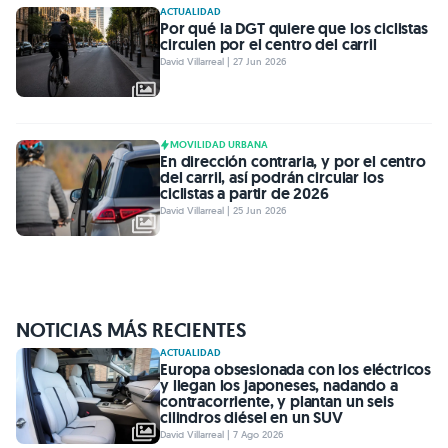
ACTUALIDAD
Por qué la DGT quiere que los ciclistas
circulen por el centro del carril
David Villarreal | 27 Jun 2026
MOVILIDAD URBANA
En dirección contraria, y por el centro
del carril, así podrán circular los
ciclistas a partir de 2026
David Villarreal | 25 Jun 2026
NOTICIAS MÁS RECIENTES
ACTUALIDAD
Europa obsesionada con los eléctricos
y llegan los japoneses, nadando a
contracorriente, y plantan un seis
cilindros diésel en un SUV
David Villarreal | 7 Ago 2026