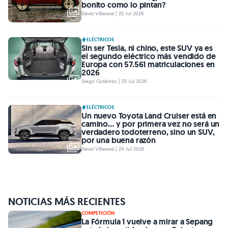
bonito como lo pintan?
David Villarreal | 25 Jul 2026
ELÉCTRICOS
Sin ser Tesla, ni chino, este SUV ya es
el segundo eléctrico más vendido de
Europa con 57.561 matriculaciones en
2026
Diego Gutiérrez | 25 Jul 2026
ELÉCTRICOS
Un nuevo Toyota Land Cruiser está en
camino… y por primera vez no será un
verdadero todoterreno, sino un SUV,
por una buena razón
David Villarreal | 24 Jul 2026
NOTICIAS MÁS RECIENTES
COMPETICIÓN
La Fórmula 1 vuelve a mirar a Sepang