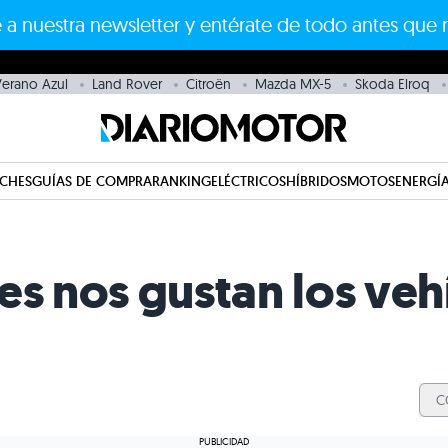
 a nuestra newsletter y entérate de todo antes que 
erano Azul
Land Rover
Citroën
Mazda MX-5
Skoda Elroq
CHES
GUÍAS DE COMPRA
RANKING
ELÉCTRICOS
HÍBRIDOS
MOTOS
ENERGÍA
es nos gustan los veh
C