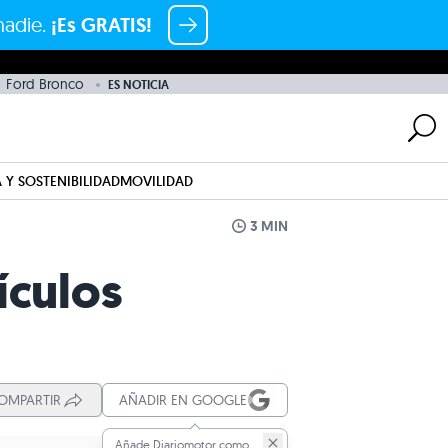
nadie.
¡Es GRATIS!
Ford Bronco
ES NOTICIA
 Y SOSTENIBILIDAD
MOVILIDAD
3 MIN
ículos
OMPARTIR
AÑADIR EN GOOGLE
Añade Diariomotor como