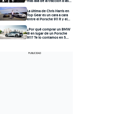
más allá de la tracción a las
cuatro ruedas?
La última de Chris Harris en
Top Gear es un cara a cara
entre el Porsche 911 R y el
Aston Martin V12 Vantage S
¿Por qué comprar un BMW
i8 en lugar de un Porsche
911? Te lo contamos en 5
claves