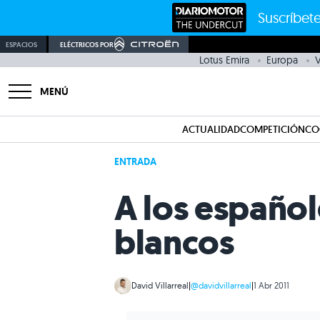
Suscríbete
ESPACIOS
ELÉCTRICOS POR
Lotus Emira
Europa
V
MENÚ
ACTUALIDAD
COMPETICIÓN
CO
ENTRADA
A los español
blancos
David Villarreal
|
@davidvillarreal
|
1 Abr 2011