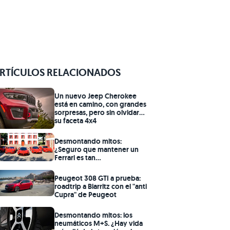
RTÍCULOS RELACIONADOS
Un nuevo Jeep Cherokee
está en camino, con grandes
sorpresas, pero sin olvidar
su faceta 4x4
Desmontando mitos:
¿Seguro que mantener un
Ferrari es tan
prohibitivamente caro
como dicen?
Peugeot 308 GTI a prueba:
roadtrip a Biarritz con el "anti
Cupra" de Peugeot
Desmontando mitos: los
neumáticos M+S. ¿Hay vida