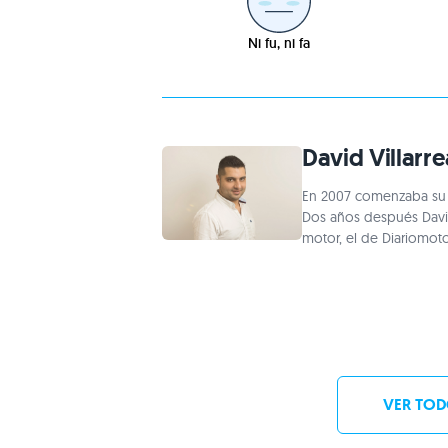
Ni fu, ni fa
David Villarre
En 2007 comenzaba su 
Dos años después David
motor, el de Diariomot
VER TOD