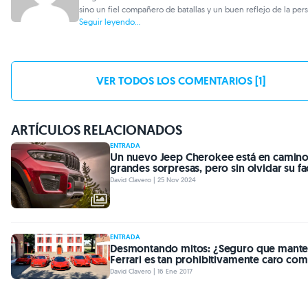
sino un fiel compañero de batallas y un buen reflejo de la per
Seguir leyendo...
VER TODOS LOS COMENTARIOS [1]
ARTÍCULOS RELACIONADOS
ENTRADA
Un nuevo Jeep Cherokee está en camino
grandes sorpresas, pero sin olvidar su f
David Clavero | 25 Nov 2024
ENTRADA
Desmontando mitos: ¿Seguro que mante
Ferrari es tan prohibitivamente caro co
David Clavero | 16 Ene 2017