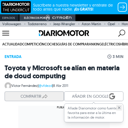
Suscríbete a nuestra newsletter y entérate de
todo antes que nadie.
¡Es GRATIS!
ESPACIOS
ELÉCTRICOS POR
Volkswagen
Todoterreno
Jeep Wrangler
Aston Martin
Opel
Hon
ACTUALIDAD
COMPETICIÓN
COCHES
GUÍAS DE COMPRA
RANKING
ELÉCTRICOS
HÍBR
ENTRADA
3 MIN
Toyota y Microsoft se alían en materia
de cloud computing
Víctor Fernández
|
@vfdezd
|
8 Abr 2011
COMPARTIR
AÑADIR EN GOOGLE
Añade Diariomotor como fuente
favorita para estar a la última en
la información de motor.