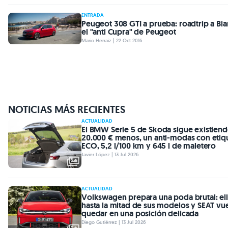
ENTRADA
Peugeot 308 GTI a prueba: roadtrip a Biar
el "anti Cupra" de Peugeot
Mario Herraiz | 22 Oct 2016
NOTICIAS MÁS RECIENTES
ACTUALIDAD
El BMW Serie 5 de Skoda sigue existien
20.000 € menos, un anti-modas con etiq
ECO, 5,2 l/100 km y 645 l de maletero
Javier López | 13 Jul 2026
ACTUALIDAD
Volkswagen prepara una poda brutal: el
hasta la mitad de sus modelos y SEAT vu
quedar en una posición delicada
Diego Gutiérrez | 13 Jul 2026