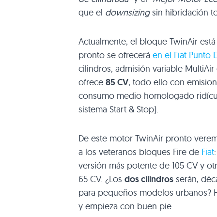
que el
downsizing
sin hibridación t
Actualmente, el bloque TwinAir est
pronto se ofrecerá
en el Fiat Punto
cilindros, admisión variable MultiAi
ofrece
85 CV
, todo ello con emisi
consumo medio homologado ridículo
sistema Start & Stop).
De este motor TwinAir pronto veremo
a los veteranos bloques Fire de
Fiat
versión más potente de 105 CV y ot
65 CV. ¿Los
dos cilindros
serán, déc
para pequeños modelos urbanos? Hab
y empieza con buen pie.