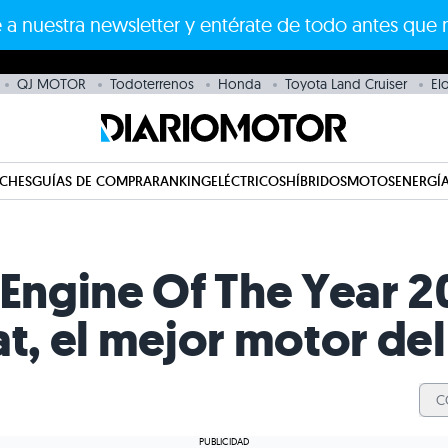
 a nuestra newsletter y entérate de todo antes que 
QJ MOTOR
Todoterrenos
Honda
Toyota Land Cruiser
El
CHES
GUÍAS DE COMPRA
RANKING
ELÉCTRICOS
HÍBRIDOS
MOTOS
ENERGÍA
Engine Of The Year 201
at, el mejor motor de
C