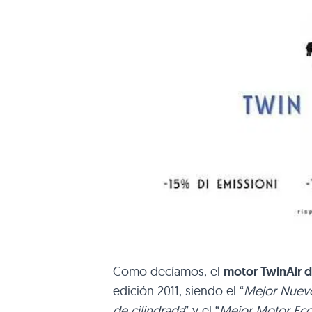
Como decíamos, el
motor TwinAir d
edición 2011, siendo el “
Mejor Nuev
de cilindrada
” y el “
Mejor Motor Eco