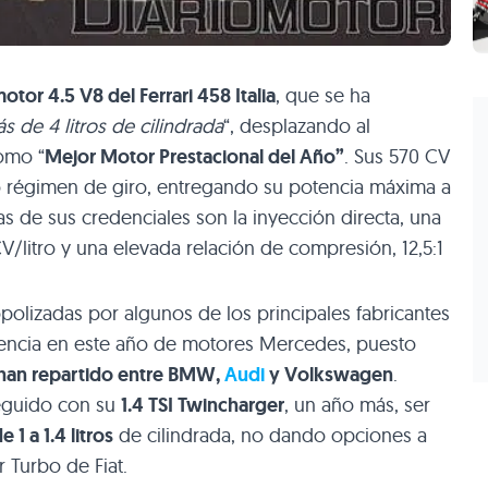
otor 4.5 V8 del Ferrari 458 Italia
, que se ha
 de 4 litros de cilindrada
“, desplazando al
como “
Mejor Motor Prestacional del Año”
. Sus 570 CV
o régimen de giro, entregando su potencia máxima a
s de sus credenciales son la inyección directa, una
V/litro y una elevada relación de compresión, 12,5:1
polizadas por algunos de los principales fabricantes
sencia en este año de motores Mercedes, puesto
 han repartido entre
BMW
,
Audi
y Volkswagen
.
guido con su
1.4
TSI
Twincharger
, un año más, ser
 1 a 1.4 litros
de cilindrada, no dando opciones a
 Turbo de Fiat.