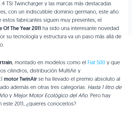
1.4
TSI
Twincharger y las marcas más destacadas
s, con un indiscutible dominio germano, este año
e estos fabricantes siguen muy presentes, el
e Of The Year 2011
ha sido una interesante novedad
por su tecnología y estructura va un paso más allá de
o.
rtrain
, montado en modelos como el
Fiat 500
y que
s cilindros, distribución MultiAir y
El
motor TwinAir
se ha llevado el premio absoluto al
fado además en otras tres categorías:
Hasta 1 litro de
Año
y
Mejor Motor Ecológico del Año
. Pero hay
este 2011, ¿quieres conocerlos?