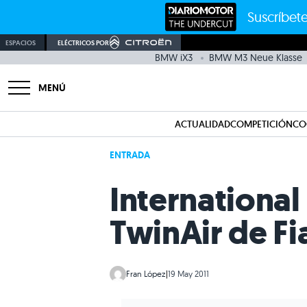
Suscríbete
ESPACIOS
ELÉCTRICOS POR
BMW iX3
BMW M3 Neue Klasse
MENÚ
ACTUALIDAD
COMPETICIÓN
CO
ENTRADA
International 
TwinAir de Fi
Fran López
|
19 May 2011