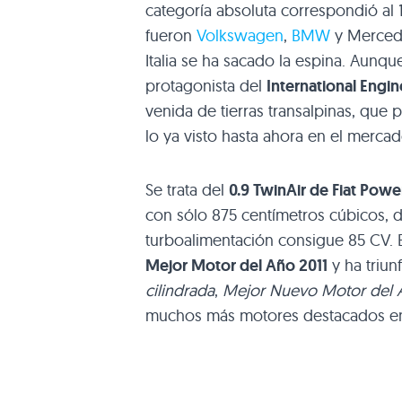
categoría absoluta correspondió al 
fueron
Volkswagen
,
BMW
y Mercede
Italia se ha sacado la espina. Aunqu
protagonista del
International Engin
venida de tierras transalpinas, que 
lo ya visto hasta ahora en el mercad
Se trata del
0.9 TwinAir de Fiat Powe
con sólo 875 centímetros cúbicos, do
turboalimentación consigue 85 CV. 
Mejor Motor del Año 2011
y ha triun
cilindrada
,
Mejor Nuevo Motor del 
muchos más motores destacados en 