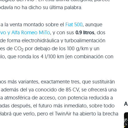
odavía no ha dicho su última palabra.
á a la venta montado sobre el
Fiat 500
, aunque
 Evo y Alfa Romeo MiTo
, y con sus
0.9 litros
, dos
r de forma electrohidráulica y turboalimentación
ones de CO
por debajo de los 100 g/km y un
2
, que ronda los 4 l/100 km (en combinación con
s más variantes, exactamente tres, que sustituirán
: además del ya conocido de 85 CV, se ofrecerá una
ra atmosférica de acceso, con potencia reducida a
A
adas después, el futuro más inmediato, sobre todo
rá que verlo, pero el TwinAir ha abierto la brecha