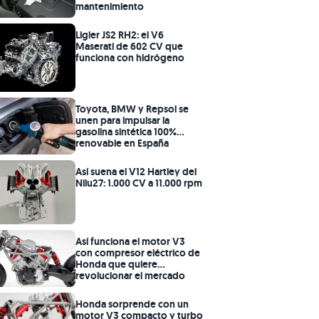
mantenimiento
Ligier JS2 RH2: el V6
Maserati de 602 CV que
funciona con hidrógeno
Toyota, BMW y Repsol se
unen para impulsar la
gasolina sintética 100%
renovable en España
Así suena el V12 Hartley del
Nilu27: 1.000 CV a 11.000 rpm
Así funciona el motor V3
con compresor eléctrico de
Honda que quiere
revolucionar el mercado
Honda sorprende con un
motor V3 compacto y turbo