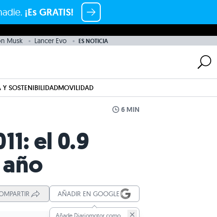
nadie.
¡Es GRATIS!
on Musk
Lancer Evo
ES NOTICIA
 Y SOSTENIBILIDAD
MOVILIDAD
6 MIN
1: el 0.9
l año
OMPARTIR
AÑADIR EN GOOGLE
Añade Diariomotor como